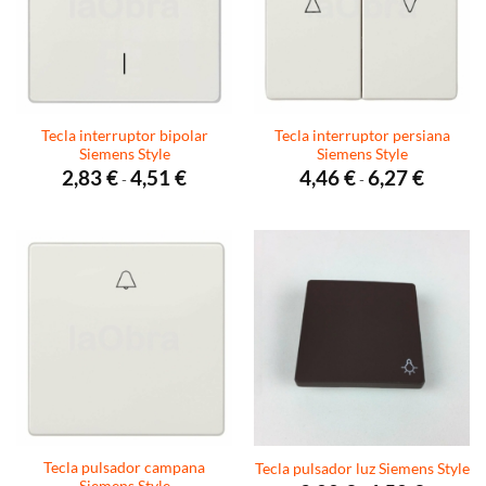
Tecla interruptor bipolar
Tecla interruptor persiana
Siemens Style
Siemens Style
Rango
Rango
2,83
€
4,51
€
4,46
€
6,27
€
-
-
de
de
precios:
precios:
desde
desde
2,83 €
4,46 €
hasta
hasta
4,51 €
6,27 €
Tecla pulsador campana
Tecla pulsador luz Siemens Style