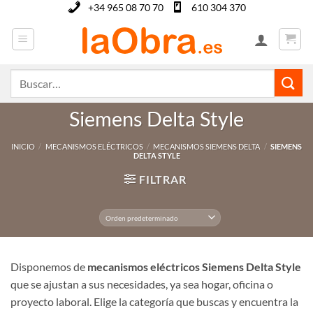
Saltar
+34 965 08 70 70
610 304 370
al
contenido
Buscar
por:
Siemens Delta Style
INICIO
/
MECANISMOS ELÉCTRICOS
/
MECANISMOS SIEMENS DELTA
/
SIEMENS
DELTA STYLE
FILTRAR
Disponemos de
mecanismos eléctricos Siemens Delta Style
que se ajustan a sus necesidades, ya sea hogar, oficina o
proyecto laboral. Elige la categoría que buscas y encuentra la