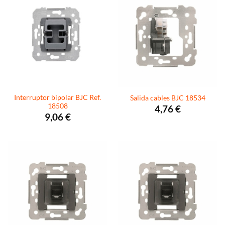
Interruptor bipolar BJC Ref.
Salida cables BJC 18534
18508
4,76
€
9,06
€