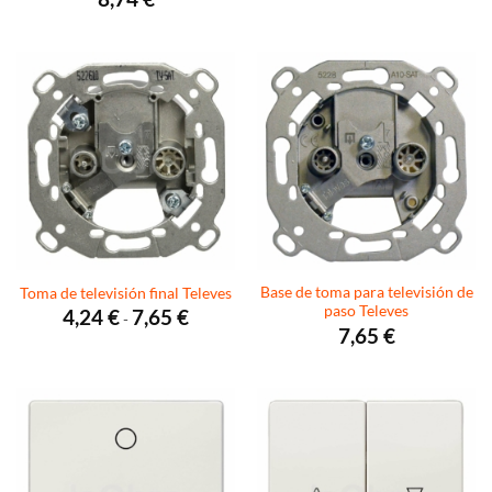
precios:
desde
3,91 €
hasta
5,87 €
Base de toma para televisión de
Toma de televisión final Televes
paso Televes
Rango
4,24
€
7,65
€
-
de
7,65
€
precios:
desde
4,24 €
hasta
7,65 €