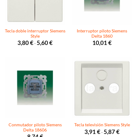
Tecla doble interruptor Siemens
Interruptor piloto Siemens
Style
Delta 1860
Rango
3,80
€
5,60
€
10,01
€
-
de
precios:
desde
3,80 €
hasta
5,60 €
Conmutador piloto Siemens
Tecla televisión Siemens Style
Delta 18606
Rango
3,91
€
5,87
€
-
de
8,74
€