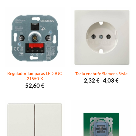
desde
desde
3,16 €
2,60 €
hasta
hasta
19,53 €
4,26 €
Regulador lámparas LED BJC
Tecla enchufe Siemens Style
21550-X
Rango
2,32
€
4,03
€
-
de
52,60
€
precios:
desde
2,32 €
hasta
4,03 €