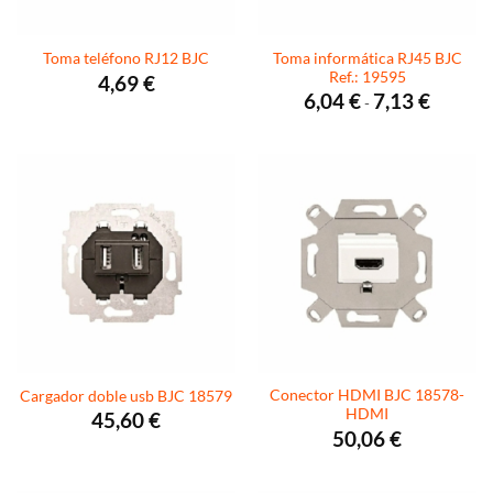
Toma informática RJ45 BJC
Toma teléfono RJ12 BJC
Ref.: 19595
4,69
€
Rango
6,04
€
7,13
€
-
de
precios:
desde
6,04 €
hasta
7,13 €
Conector HDMI BJC 18578-
Cargador doble usb BJC 18579
HDMI
45,60
€
50,06
€