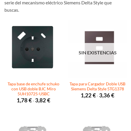
serie del mecanismo eléctrico Siemens Delta Style que
buscas.
SIN EXISTENCIAS
Tapa base de enchufe schuko
Tapa para Cargador Doble USB
con USB doble BJC Miro
Siemens Delta Style 5TG1378
5UH10725-USBC
Rango
1,22
€
3,36
€
-
de
Rango
1,78
€
3,82
€
-
precios:
de
desde
precios:
1,22 €
desde
hasta
1,78 €
3,36 €
hasta
3,82 €