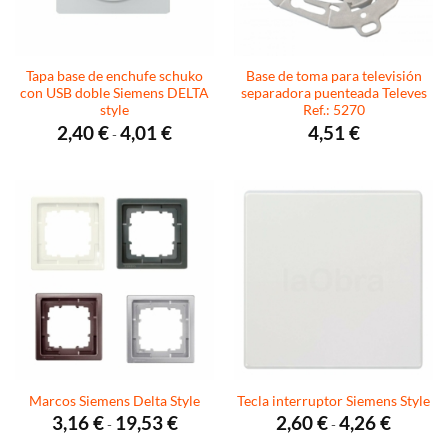
Tapa base de enchufe schuko
Base de toma para televisión
con USB doble Siemens DELTA
separadora puenteada Televes
style
Ref.: 5270
Rango
2,40
€
4,01
€
4,51
€
-
de
precios:
desde
2,40 €
hasta
4,01 €
Marcos Siemens Delta Style
Tecla interruptor Siemens Style
Rango
Rango
3,16
€
19,53
€
2,60
€
4,26
€
-
-
de
de
precios:
precios: