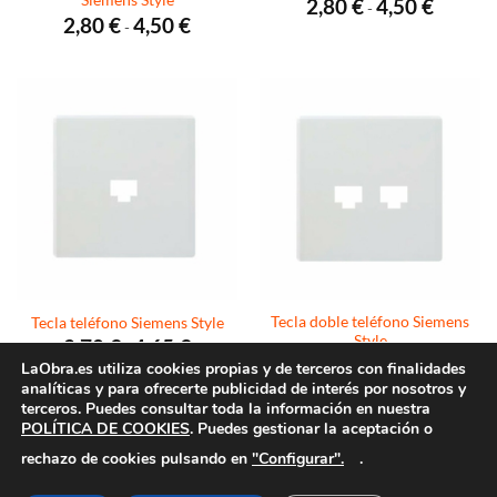
Siemens Style
Rango
2,80
€
4,50
€
-
de
Rango
2,80
€
4,50
€
-
precios:
de
desde
precios:
2,80 €
desde
hasta
2,80 €
4,50 €
hasta
4,50 €
Tecla doble teléfono Siemens
Tecla teléfono Siemens Style
Style
Rango
2,70
€
4,65
€
-
de
Rango
2,96
€
5,26
€
-
LaObra.es utiliza cookies propias y de terceros con finalidades
precios:
de
desde
analíticas y para ofrecerte publicidad de interés por nosotros y
precios:
2,70 €
desde
terceros. Puedes consultar toda la información en nuestra
hasta
2,96 €
POLÍTICA DE COOKIES
. Puedes gestionar la aceptación o
4,65 €
hasta
5,26 €
"Configurar".
rechazo de cookies pulsando en
.