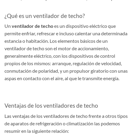
precio
precio
precio
preci
original
actual
original
actua
era:
es:
era:
es:
297,54 €.
148,77 €.
491,87 €.
245,9
¿Qué es un ventilador de techo?
Un
ventilador de techo
es un dispositivo eléctrico que
permite enfriar, refrescar e incluso calentar una determinada
estancia o habitación. Los elementos básicos de un
ventilador de techo son el motor de accionamiento,
generalmente eléctrico, con los dispositivos de control
propios de los mismos: arranque, regulación de velocidad,
conmutación de polaridad, y un propulsor giratorio con unas
aspas en contacto con el aire, al que le transmite energía.
Ventajas de los ventiladores de techo
Las ventajas de los ventiladores de techo frente a otros tipos
de aparatos de refrigeración o climatización las podemos
resumir en la siguiente relación: