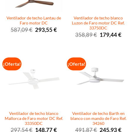
Ventilador de techo Lantau de
Ventilador de techo blanco
Faro motor DC
Luzon de Faro motor DC Ref.
33750DC
El
El
587,09
€
293,55
€
precio
precio
El
El
358,89
€
179,44
€
original
actual
precio
preci
era:
es:
original
actua
587,09 €.
293,55 €.
era:
es:
358,89 €.
179,4
¡Oferta!
¡Oferta!
Ventilador de techo blanco
Ventilador de techo Barth en
Mallorca de Faro motor DC Ref.
blanco con mando de Faro Ref.
33350DC
34260
El
El
El
El
297,54
€
148,77
€
491,87
€
245,93
€