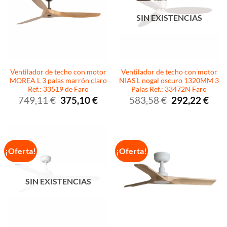
SIN EXISTENCIAS
Ventilador de techo con motor
Ventilador de techo con motor
MOREA L 3 palas marrón claro
NIAS L nogal oscuro 1320MM 3
Ref.: 33519 de Faro
Palas Ref.: 33472N Faro
El
El
El
El
749,11
€
375,10
€
583,58
€
292,22
€
precio
precio
precio
preci
original
actual
original
actua
era:
es:
era:
es:
749,11 €.
375,10 €.
583,58 €.
292,2
¡Oferta!
¡Oferta!
SIN EXISTENCIAS