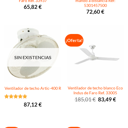
Faro Ref. 33937
mando a distancia Ref:
5301457500
65,82
€
72,60
€
¡Oferta!
SIN EXISTENCIAS
Ventilador de techo blanco Eco
Ventilador de techo Artic-400 R
Indus de Faro Ref. 33005
El
El
185,01
€
83,49
€
precio
precio
Valorado
87,12
€
original
actual
con
5
de 5
era:
es:
185,01 €.
83,49 