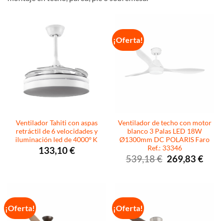
¡Oferta!
Ventilador Tahiti con aspas
Ventilador de techo con motor
retráctil de 6 velocidades y
blanco 3 Palas LED 18W
iluminación led de 4000º K
Ø1300mm DC POLARIS Faro
Ref.: 33346
133,10
€
El
El
539,18
€
269,83
€
precio
preci
original
actua
era:
es:
539,18 €.
269,8
¡Oferta!
¡Oferta!