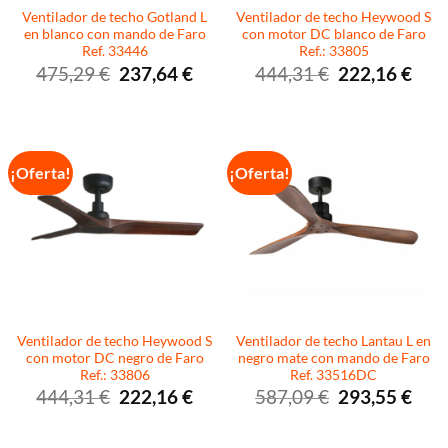
Ventilador de techo Gotland L
Ventilador de techo Heywood S
en blanco con mando de Faro
con motor DC blanco de Faro
Ref. 33446
Ref.: 33805
El
El
El
El
475,29
€
237,64
€
444,31
€
222,16
€
precio
precio
precio
preci
original
actual
original
actua
era:
es:
era:
es:
475,29 €.
237,64 €.
444,31 €.
222,1
¡Oferta!
¡Oferta!
Ventilador de techo Heywood S
Ventilador de techo Lantau L en
con motor DC negro de Faro
negro mate con mando de Faro
Ref.: 33806
Ref. 33516DC
El
El
El
El
444,31
€
222,16
€
587,09
€
293,55
€
precio
precio
precio
preci
original
actual
original
actua
era:
es:
era:
es:
444,31 €.
222,16 €.
587,09 €.
293,5