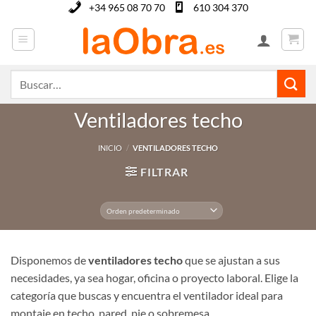
Saltar
+34 965 08 70 70
610 304 370
al
contenido
Buscar
por:
Ventiladores techo
INICIO
/
VENTILADORES TECHO
FILTRAR
Disponemos de
ventiladores techo
que se ajustan a sus
necesidades, ya sea hogar, oficina o proyecto laboral. Elige la
categoría que buscas y encuentra el ventilador ideal para
montaje en techo, pared, pie o sobremesa.