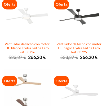
¡Oferta!
¡Oferta!
Ventilador de techo con motor
Ventilador de techo con motor
DC blanco Hydra Led de Faro
DC negro Hydra Led de Faro
Ref. 33726
Ref. 33725
El
El
El
El
533,37
€
266,20
€
533,37
€
266,20
€
precio
precio
precio
preci
original
actual
original
actua
era:
es:
era:
es:
533,37 €.
266,20 €.
533,37 €.
266,2
¡Oferta!
¡Oferta!