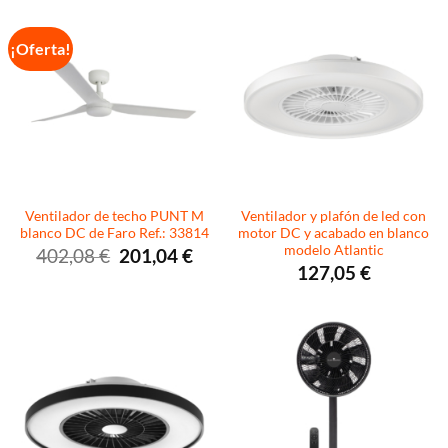
¡Oferta!
Ventilador de techo PUNT M
Ventilador y plafón de led con
blanco DC de Faro Ref.: 33814
motor DC y acabado en blanco
modelo Atlantic
El
El
402,08
€
201,04
€
precio
precio
127,05
€
original
actual
era:
es:
402,08 €.
201,04 €.