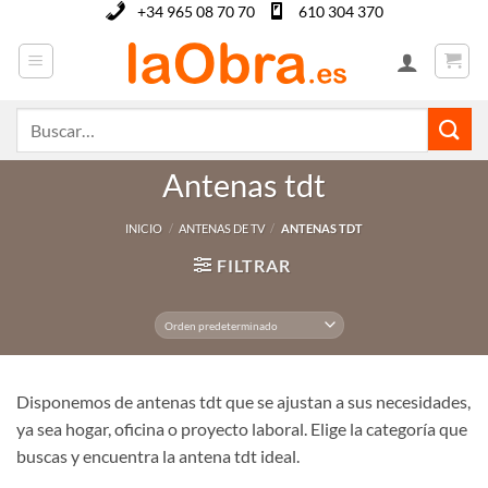
Saltar
+34 965 08 70 70
610 304 370
al
contenido
Buscar
por:
Antenas tdt
INICIO
/
ANTENAS DE TV
/
ANTENAS TDT
FILTRAR
Disponemos de antenas tdt que se ajustan a sus necesidades,
ya sea hogar, oficina o proyecto laboral. Elige la categoría que
buscas y encuentra la antena tdt ideal.