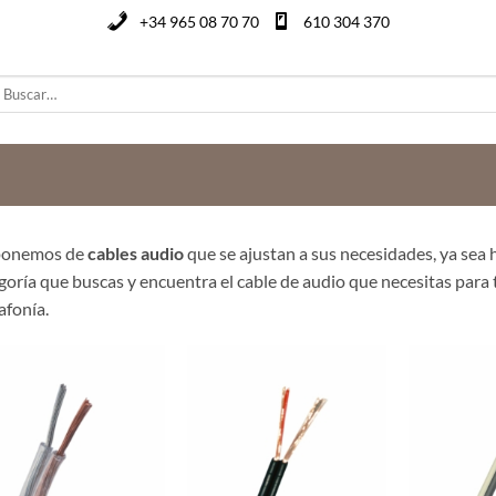
+34 965 08 70 70
610 304 370
uscar
or:
ponemos de
cables audio
que se ajustan a sus necesidades, ya sea h
goría que buscas y encuentra el cable de audio que necesitas para 
fonía.