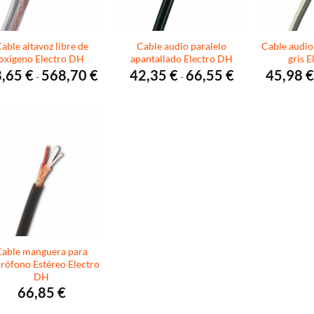
able altavoz libre de
Cable audio paralelo
Cable audio
oxígeno Electro DH
apantallado Electro DH
gris 
Rango
Rango
8,65
€
568,70
€
42,35
€
66,55
€
45,98
€
-
-
de
de
precios:
precios:
desde
desde
78,65 €
42,35 €
hasta
hasta
568,70 €
66,55 €
able manguera para
rófono Estéreo Electro
DH
66,85
€