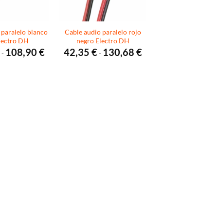
 paralelo blanco
Cable audio paralelo rojo
Electro DH
negro Electro DH
Rango
Rango
108,90
€
42,35
€
130,68
€
-
-
de
de
precios:
precios:
desde
desde
45,98 €
42,35 €
hasta
hasta
108,90 €
130,68 €