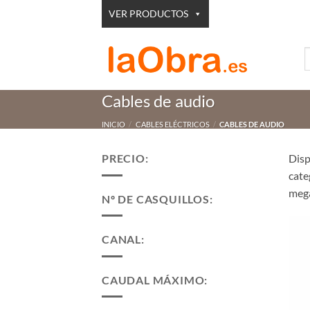
Saltar
VER PRODUCTOS
al
contenido
B
p
Cables de audio
INICIO
/
CABLES ELÉCTRICOS
/
CABLES DE AUDIO
PRECIO:
Dis
cate
mega
Nº DE CASQUILLOS:
CANAL:
CAUDAL MÁXIMO: