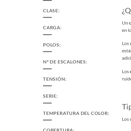
¿Q
CLASE:
Un
CARGA:
en l
Los 
POLOS:
está
adic
Nº DE ESCALONES:
Los
ruid
TENSIÓN:
SERIE:
Ti
TEMPERATURA DEL COLOR:
Los 
COBERTURA: