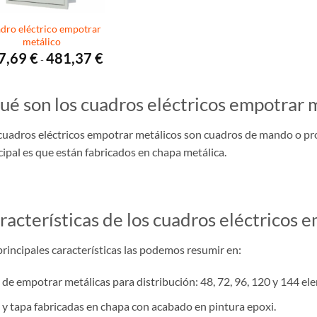
dro eléctrico empotrar
metálico
Rango
7,69
€
481,37
€
-
de
precios:
desde
327,69 €
ué son los cuadros eléctricos empotrar 
hasta
481,37 €
cuadros eléctricos empotrar metálicos son cuadros de mando o pr
cipal es que están fabricados en chapa metálica.
racterísticas de los cuadros eléctricos 
principales características las podemos resumir en:
 de empotrar metálicas para distribución: 48, 72, 96, 120 y 144 e
 y tapa fabricadas en chapa con acabado en pintura epoxi.