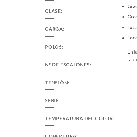
Grad
CLASE:
Grad
Tota
CARGA:
Fond
POLOS:
En l
fabr
Nº DE ESCALONES:
TENSIÓN:
SERIE:
TEMPERATURA DEL COLOR:
COBERTURA: