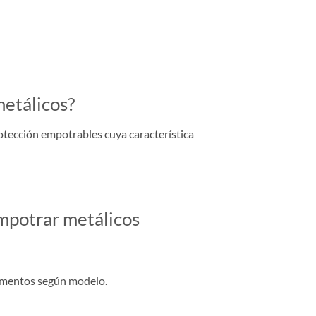
metálicos?
otección empotrables cuya característica
empotrar metálicos
lementos según modelo.