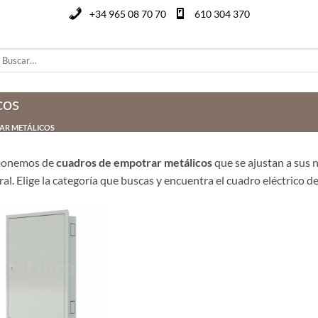
+34 965 08 70 70
610 304 370
uscar
or:
cos
AR METÁLICOS
ponemos de
cuadros de empotrar metálicos
que se ajustan a sus n
ral. Elige la categoría que buscas y encuentra el cuadro eléctrico 