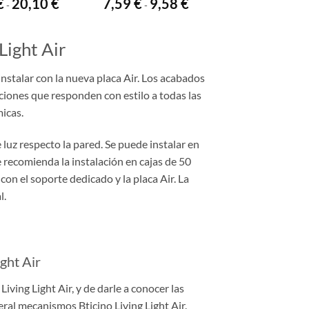
Rango
Rango
€
20,10
€
7,59
€
9,58
€
-
-
de
de
precios:
precios:
desde
desde
15,68 €
7,59 €
Light Air
hasta
hasta
20,10 €
9,58 €
instalar con la nueva placa Air. Los acabados
uciones que responden con estilo a todas las
micas.
 luz respecto la pared. Se puede instalar en
recomienda la instalación en cajas de 50
con el soporte dedicado y la placa Air. La
l.
ight Air
Living Light Air, y de darle a conocer las
eral mecanismos Bticino Living Light Air.