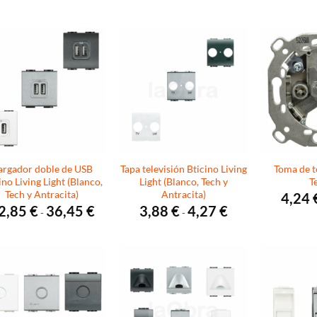
precios:
precios:
desde
desde
7,79 €
13,67 €
hasta
hasta
9,29 €
16,92 €
argador doble de USB
Tapa televisión Bticino Living
Toma de te
ino Living Light (Blanco,
Light (Blanco, Tech y
T
Tech y Antracita)
Antracita)
4,24
Rango
Rango
2,85
€
36,45
€
3,88
€
4,27
€
-
-
de
de
precios:
precios:
desde
desde
32,85 €
3,88 €
hasta
hasta
36,45 €
4,27 €