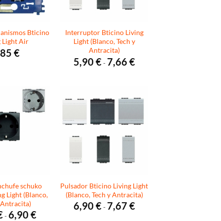
anismos Bticino
Interruptor Bticino Living
 Light Air
Light (Blanco, Tech y
Antracita)
,85
€
Rango
5,90
€
7,66
€
-
de
precios:
desde
5,90 €
hasta
7,66 €
nchufe schuko
Pulsador Bticino Living Light
ng Light (Blanco,
(Blanco, Tech y Antracita)
 Antracita)
Rango
6,90
€
7,67
€
-
de
Rango
€
6,90
€
-
precios:
de