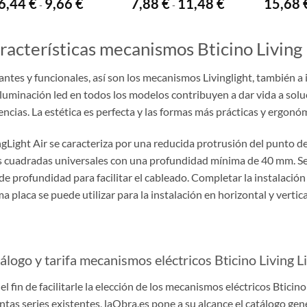
Rango
Rango
6,44
€
9,66
€
7,88
€
11,48
€
15,68
-
-
de
de
precios:
precios:
desde
desde
6,44 €
7,88 €
racterísticas mecanismos Bticino Living 
hasta
hasta
9,66 €
11,48 €
antes y funcionales, así son los mecanismos Livinglight, también a 
 iluminación led en todos los modelos contribuyen a dar vida a sol
encias. La estética es perfecta y las formas más prácticas y ergonó
ngLight Air se caracteriza por una reducida protrusión del punto de
s cuadradas universales con una profundidad mínima de 40 mm. Se 
e profundidad para facilitar el cableado. Completar la instalación 
a placa se puede utilizar para la instalación en horizontal y vertica
álogo y tarifa mecanismos eléctricos Bticino Living L
el fin de facilitarle la elección de los mecanismos eléctricos Bticino 
intas series existentes, laObra.es pone a su alcance el catálogo gen