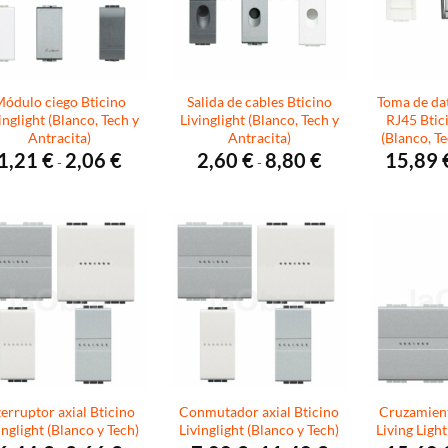
ódulo ciego Bticino
Salida de cables Bticino
Toma de da
inglight (Blanco, Tech y
Livinglight (Blanco, Tech y
RJ45 Btici
Antracita)
Antracita)
(Blanco, Te
Rango
Rango
1,21
€
2,06
€
2,60
€
8,80
€
15,89
-
-
de
de
precios:
precios:
desde
desde
1,21 €
2,60 €
hasta
hasta
2,06 €
8,80 €
terruptor axial Bticino
Conmutador axial Bticino
Cruzamient
inglight (Blanco y Tech)
Livinglight (Blanco y Tech)
Living Light