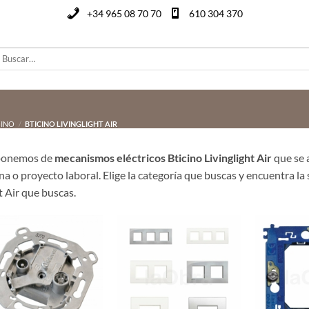
+34 965 08 70 70
610 304 370
uscar
or:
CINO
/
BTICINO LIVINGLIGHT AIR
ponemos de
mecanismos eléctricos Bticino Livinglight Air
que se 
ina o proyecto laboral. Elige la categoría que buscas y encuentra la
t Air que buscas.