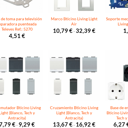
 de toma para televisión
Marco Bticino Living Light
Soporte mec
eparadora puenteada
Air
Living
Televes Ref.: 5270
Rango
10,79
€
32,39
€
1
-
de
4,51
€
precios:
desde
10,79 €
hasta
32,39 €
mutador Bticino Living
Cruzamiento Bticino Living
Base de e
Light (Blanco, Tech y
Light (Blanco, Tech y
Bticino Livi
Antracita)
Antracita)
Tech y
Rango
Rango
7,79
€
9,29
€
13,67
€
16,92
€
6,27
-
-
de
de