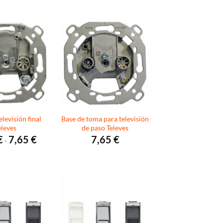
desde
precios:
6,90 €
desde
hasta
6,27 €
7,67 €
hasta
6,90 €
levisión final
Base de toma para televisión
eleves
de paso Televes
Rango
€
7,65
€
7,65
€
-
de
precios:
desde
4,24 €
hasta
7,65 €