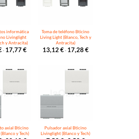
tos informática
Toma de teléfono Bticino
no Livinglight
Living Light (Blanco, Tech y
ch y Antracita)
Antracita)
Rango
Rango
€
17,77
€
13,12
€
17,28
€
-
-
de
de
precios:
precios:
desde
desde
15,89 €
13,12 €
hasta
hasta
17,77 €
17,28 €
o axial Bticino
Pulsador axial Bticino
 (Blanco y Tech)
Livinglight (Blanco y Tech)