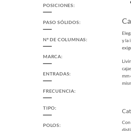
POSICIONES:
Ca
PASO SÓLIDOS:
Eleg
Nº DE COLUMNAS:
y la
exig
MARCA:
Livi
caja
ENTRADAS:
mm d
mism
FRECUENCIA:
TIPO:
Cat
Con 
POLOS:
dist