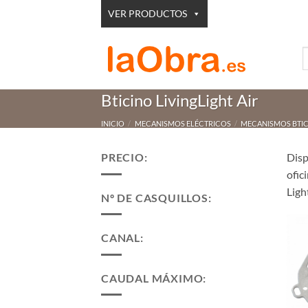
Saltar
VER PRODUCTOS
al
contenido
B
p
Bticino LivingLight Air
INICIO
/
MECANISMOS ELÉCTRICOS
/
MECANISMOS BTI
PRECIO:
Dis
ofic
Ligh
Nº DE CASQUILLOS:
CANAL:
CAUDAL MÁXIMO: