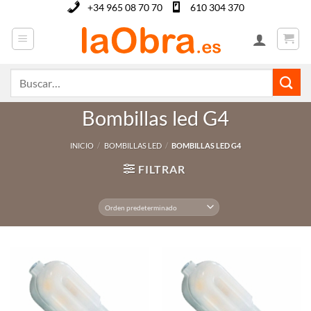
Saltar
+34 965 08 70 70
610 304 370
al
contenido
Buscar
por:
Bombillas led G4
INICIO
/
BOMBILLAS LED
/
BOMBILLAS LED G4
FILTRAR