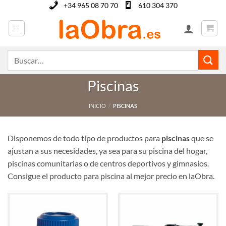
Saltar
+34 965 08 70 70
610 304 370
al
contenido
Buscar
por:
Piscinas
INICIO
/
PISCINAS
Disponemos de todo tipo de productos para
piscinas
que se
ajustan a sus necesidades, ya sea para su piscina del hogar,
piscinas comunitarias o de centros deportivos y gimnasios.
Consigue el producto para piscina al mejor precio en laObra.