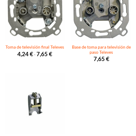
Base de toma para televisión de
Toma de televisión final Televes
paso Televes
Rango
4,24
€
7,65
€
-
de
7,65
€
precios:
desde
4,24 €
hasta
7,65 €