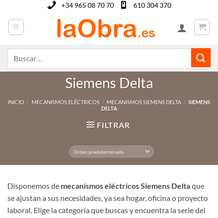
Saltar
+34 965 08 70 70
610 304 370
al
contenido
Buscar
por:
Siemens Delta
INICIO
/
MECANISMOS ELÉCTRICOS
/
MECANISMOS SIEMENS DELTA
/
SIEMENS
DELTA
FILTRAR
Disponemos de
mecanismos eléctricos Siemens Delta
que
se ajustan a sus necesidades, ya sea hogar, oficina o proyecto
laboral. Elige la categoría que buscas y encuentra la serie del