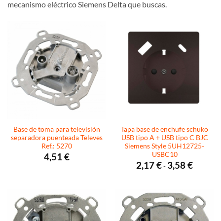
mecanismo eléctrico Siemens Delta que buscas.
Base de toma para televisión
Tapa base de enchufe schuko
separadora puenteada Televes
USB tipo A + USB tipo C BJC
Ref.: 5270
Siemens Style 5UH12725-
USBC10
4,51
€
Rango
2,17
€
3,58
€
-
de
precios:
desde
2,17 €
hasta
3,58 €