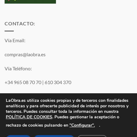
CONTACTO:
Vía Email:
compras@laobra.es
Vía Teléfono:
+34 965 08 70 70
|
610 304 370
Vía
WhatsApp
LaObra.es utiliza cookies propias y de terceros con finalidades
analíticas y para ofrecerte publicidad de interés por nosotros y
terceros. Puedes consultar toda la información en nuestra
Visa
PayPal
MasterCard
POLÍTICA DE COOKIES
. Puedes gestionar la aceptación o
"Configurar".
rechazo de cookies pulsando en
.
Electro JJ San Juan, S.L. | B53077459 | Inscrita en el Registro
Mercantil de Alicante Tomo 1869. Folio 132 Hoja A-35683.