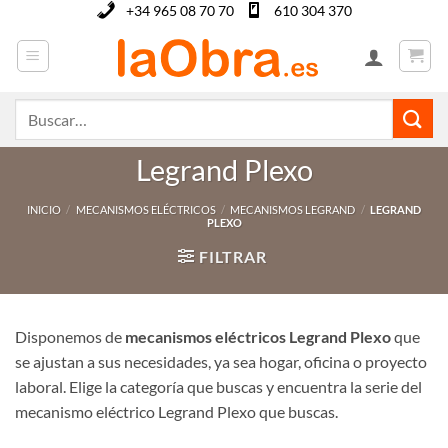
Saltar
+34 965 08 70 70
610 304 370
al
contenido
Buscar
por:
Legrand Plexo
INICIO
/
MECANISMOS ELÉCTRICOS
/
MECANISMOS LEGRAND
/
LEGRAND
PLEXO
FILTRAR
Disponemos de
mecanismos eléctricos Legrand Plexo
que
se ajustan a sus necesidades, ya sea hogar, oficina o proyecto
laboral. Elige la categoría que buscas y encuentra la serie del
mecanismo eléctrico Legrand Plexo que buscas.