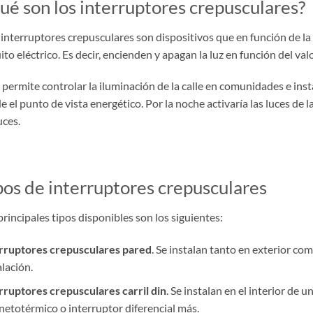
ué son los interruptores crepusculares?
9,06 €
 interruptores crepusculares son dispositivos que en función de la
uito eléctrico. Es decir, encienden y apagan la luz en función del v
 permite controlar la iluminación de la calle en comunidades e ins
e el punto de vista energético. Por la noche activaría las luces de la
uces.
pos de interruptores crepusculares
principales tipos disponibles son los siguientes:
rruptores crepusculares pared
. Se instalan tanto en exterior como
alación.
rruptores crepusculares carril din
. Se instalan en el interior de 
etotérmico o interruptor diferencial más.