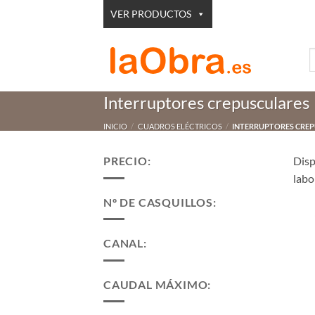
Saltar
VER PRODUCTOS
al
contenido
B
p
Interruptores crepusculares
INICIO
/
CUADROS ELÉCTRICOS
/
INTERRUPTORES CRE
PRECIO:
Dis
labo
Nº DE CASQUILLOS:
CANAL:
CAUDAL MÁXIMO: