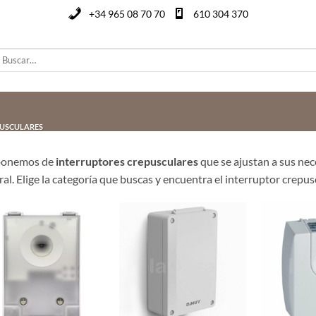
+34 965 08 70 70
610 304 370
uscar
or:
PUSCULARES
ponemos de
interruptores crepusculares
que se ajustan a sus nec
ral. Elige la categoría que buscas y encuentra el interruptor crepu