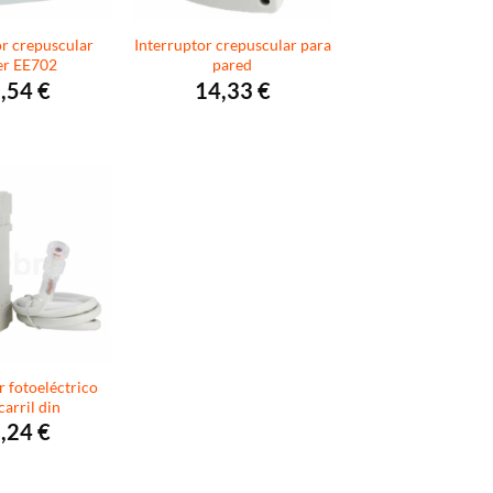
or crepuscular
Interruptor crepuscular para
r EE702
pared
,54
€
14,33
€
r fotoeléctrico
carril din
,24
€