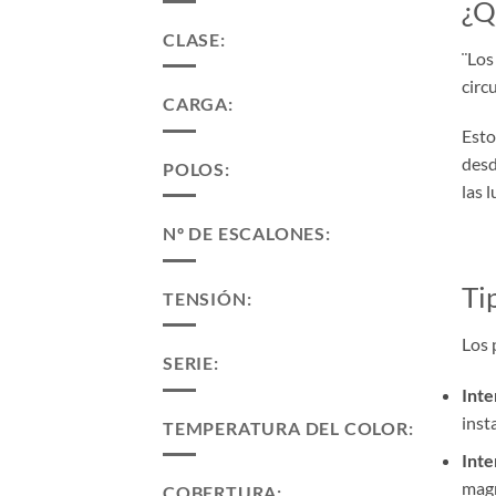
¿Q
CLASE:
¨Los
circ
CARGA:
Esto
desd
POLOS:
las l
Nº DE ESCALONES:
Ti
TENSIÓN:
Los 
SERIE:
Inte
inst
TEMPERATURA DEL COLOR:
Inte
magn
COBERTURA: