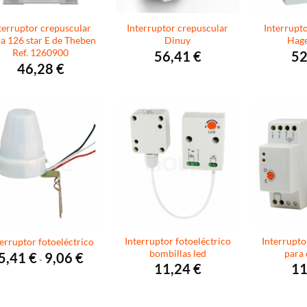
terruptor crepuscular
Interruptor crepuscular
Interrupt
a 126 star E de Theben
Dinuy
Hage
Ref. 1260900
56,41
€
52
46,28
€
Interruptor fotoeléctrico
Interrupto
terruptor fotoeléctrico
bombillas led
para 
Rango
5,41
€
9,06
€
-
de
11,24
€
11
precios:
desde
5,41 €
hasta