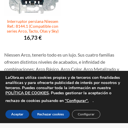
Interruptor persiana Niessen
Ref.: 8144.1 (Compatible con
series Arco, Tacto, Olas y Sky)
16,73
€
Niessen Arco, tenerlo todo es un lujo. Sus cuatro familias
ofrecen distintos niveles de acabados, e infinidad de
combinaciones: Arco Básico, Arco Color, Arco Metalizado y
Arco Moderno. Con la calidad y la facilidad de instalación de
LaObra.es utiliza cookies propias y de terceros con finalidades
analíticas y para ofrecerte publicidad de interés por nosotros y
los mecanismos de lujo de Niessen.
terceros. Puedes consultar toda la información en nuestra
POLÍTICA DE COOKIES
. Puedes gestionar la aceptación o
"Configurar".
rechazo de cookies pulsando en
.
Características mecanismos Niessen Arco
Aceptar
Rechazar cookies
Configurar
Los marcos de la serie Arco los podemos dividir en varias
familias en función de las terminaciones y los colores que