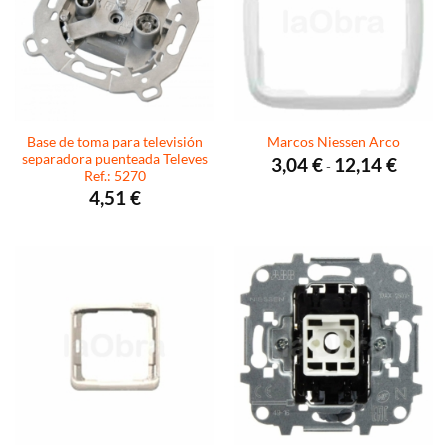
Base de toma para televisión
Marcos Niessen Arco
separadora puenteada Televes
Rango
3,04
€
12,14
€
-
de
Ref.: 5270
precios:
4,51
€
desde
3,04 €
hasta
12,14 €