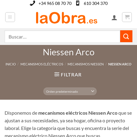
Saltar
+34 965 08 70 70
610 304 370
al
contenido
Buscar
por:
Niessen Arco
INICIO
/
MECANISMOS ELÉCTRICOS
/
MECANISMOS NIESSEN
/
NIESSEN ARCO
FILTRAR
Disponemos de
mecanismos eléctricos Niessen Arco
que se
ajustan a sus necesidades, ya sea hogar, oficina o proyecto
laboral. Elige la categoría que buscas y encuentra la serie del
mecanismo eléctrico Niessen Arco que buscas.