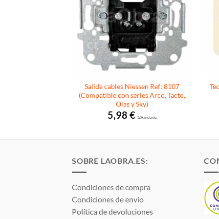
Salida cables Niessen Ref: 8107
Tec
 luz Niessen Arco
(Compatible con series Arco, Tacto,
€
I.V.A. incluido.
Olas y Sky)
5,98
€
I.V.A. incluido.
SOBRE LAOBRA.ES:
CO
Condiciones de compra
Condiciones de envío
Política de devoluciones