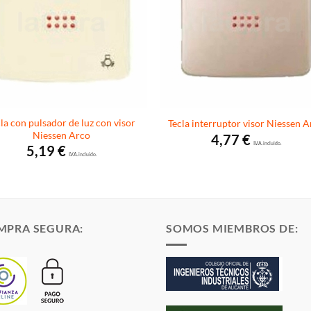
la con pulsador de luz con visor
Tecla interruptor visor Niessen 
Niessen Arco
4,77
€
I.V.A. incluido.
5,19
€
I.V.A. incluido.
MPRA SEGURA:
SOMOS MIEMBROS DE: