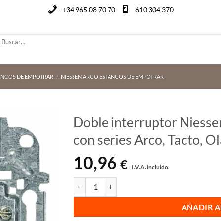
+34 965 08 70 70
610 304 370
uscar
or:
ANCOS DE EMPOTRAR
/
NIESSEN ARCO ESTANCOS DE EMPOTRAR
Doble interruptor Niesse
con series Arco, Tacto, Ol
10,96
€
I.V.A. incluido.
Doble interruptor Niessen Ref: 8111 (Compatible 
AÑADIR A