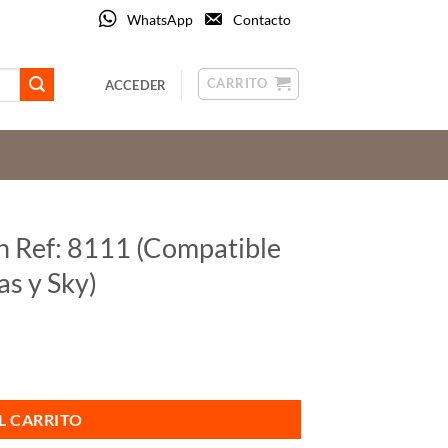
WhatsApp
Contacto
CARRITO
ACCEDER
n Ref: 8111 (Compatible
as y Sky)
con series Arco, Tacto, Olas y Sky) cantidad
L CARRITO