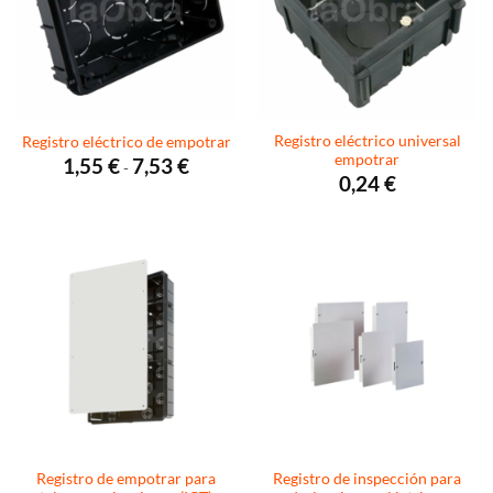
Registro eléctrico universal
Registro eléctrico de empotrar
empotrar
Rango
1,55
€
7,53
€
-
de
0,24
€
precios:
desde
1,55 €
hasta
7,53 €
Registro de empotrar para
Registro de inspección para