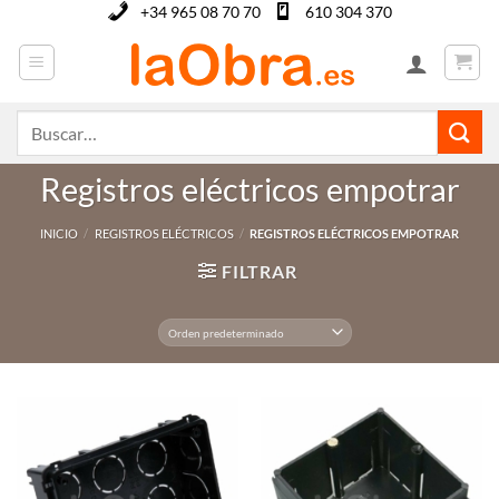
Saltar
+34 965 08 70 70
610 304 370
al
contenido
Buscar
por:
Registros eléctricos empotrar
INICIO
/
REGISTROS ELÉCTRICOS
/
REGISTROS ELÉCTRICOS EMPOTRAR
FILTRAR