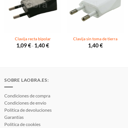
Clavija recta bipolar
Clavija sin toma de tierra
Rango
1,09
€
1,40
€
1,40
€
-
de
precios:
desde
1,09 €
hasta
1,40 €
SOBRE LAOBRA.ES:
Condiciones de compra
Condiciones de envío
Política de devoluciones
Garantías
Política de cookies