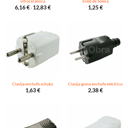
vitrocerámica
6566 de Solera
Rango
6,16
€
12,83
€
1,25
€
-
de
precios:
desde
6,16 €
hasta
12,83 €
Clavija enchufe schuko
Clavija goma enchufe eléctrico
1,63
€
2,38
€