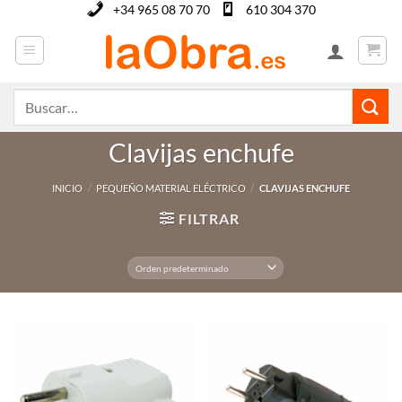
Saltar
+34 965 08 70 70
610 304 370
al
contenido
Buscar
por:
Clavijas enchufe
INICIO
/
PEQUEÑO MATERIAL ELÉCTRICO
/
CLAVIJAS ENCHUFE
FILTRAR