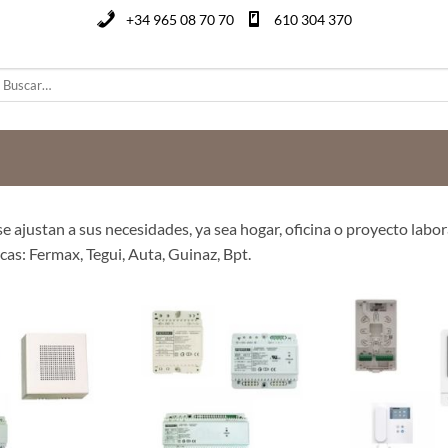
+34 965 08 70 70
610 304 370
uscar
or:
e ajustan a sus necesidades, ya sea hogar, oficina o proyecto labor
rcas: Fermax, Tegui, Auta, Guinaz, Bpt.