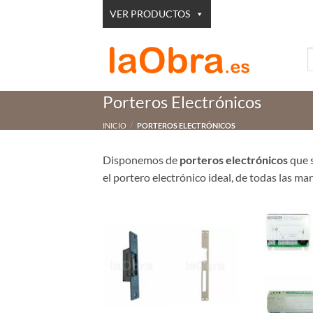
Saltar
VER PRODUCTOS
al
contenido
B
p
Porteros Electrónicos
INICIO
/
PORTEROS ELECTRÓNICOS
Disponemos de
porteros electrónicos
que s
el portero electrónico ideal, de todas las ma