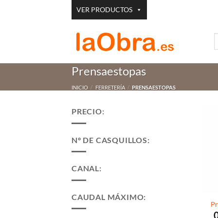
Saltar
VER PRODUCTOS
al
contenido
B
p
Prensaestopas
INICIO
/
FERRETERÍA
/
PRENSAESTOPAS
PRECIO:
Nº DE CASQUILLOS:
CANAL:
CAUDAL MÁXIMO:
Pr