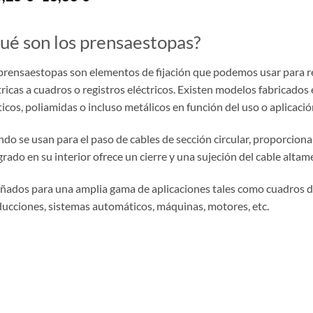
de
precios:
desde
0,25 €
ué son los prensaestopas?
hasta
18,88 €
prensaestopas son elementos de fijación que podemos usar para r
tricas a cuadros o registros eléctricos. Existen modelos fabricados
ticos, poliamidas o incluso metálicos en función del uso o aplicaci
do se usan para el paso de cables de sección circular, proporciona
grado en su interior ofrece un cierre y una sujeción del cable altame
ñados para una amplia gama de aplicaciones tales como cuadros de
ucciones, sistemas automáticos, máquinas, motores, etc.