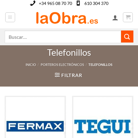
Saltar
+34 965 08 70 70
610 304 370
al
contenido
Buscar
por:
Telefonillos
INICIO
/
PORTEROS ELECTRÓNICOS
/
TELEFONILLOS
FILTRAR