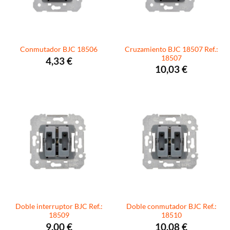
Cruzamiento BJC 18507 Ref.:
Conmutador BJC 18506
18507
4,33
€
10,03
€
Doble interruptor BJC Ref.:
Doble conmutador BJC Ref.:
18509
18510
9,00
€
10,08
€