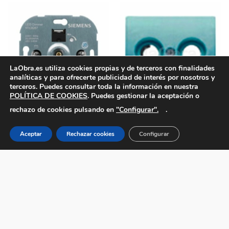
LaObra.es utiliza cookies propias y de terceros con finalidades
analíticas y para ofrecerte publicidad de interés por nosotros y
terceros. Puedes consultar toda la información en nuestra
POLÍTICA DE COOKIES
. Puedes gestionar la aceptación o
"Configurar".
rechazo de cookies pulsando en
.
Regulador lámparas LED BJC
Tapa toma televisión BJC Mega
21550-X
5,35
€
52,60
€
Aceptar
Rechazar cookies
Configurar