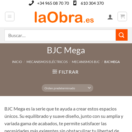
Saltar
+34 965 08 70 70
610 304 370
al
contenido
Buscar
por:
BJC Mega
INICIO
/
MECANISMOS ELÉCTRICOS
/
MECANISMOS BJC
/
BJC MEGA
FILTRAR
BJC Mega es la serie que te ayuda a crear estos espacios
únicos. Su equilibrado y suave diseño, junto con su amplia y
variada gama de acabados, te permite satisfacer las
necesidades más exigentes sin obstaculizar tu libertad de