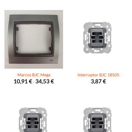
Marcos BJC Mega
Interruptor BJC 18505
Rango
10,91
€
34,53
€
3,87
€
-
de
precios:
desde
10,91 €
hasta
34,53 €