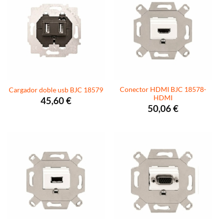
Conector HDMI BJC 18578-
Cargador doble usb BJC 18579
HDMI
45,60
€
50,06
€