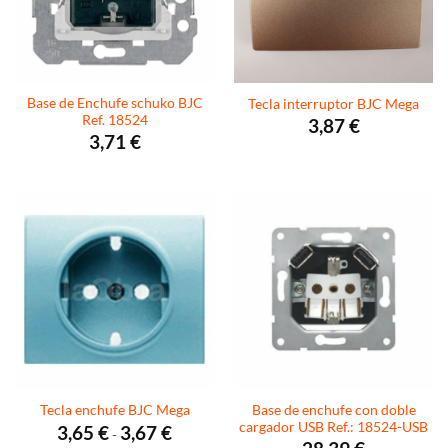
Base de Enchufe schuko BJC
Tecla interruptor BJC Mega
Ref. 18524
3,87
€
3,71
€
Base de enchufe con doble
Tecla enchufe BJC Mega
cargador USB Ref.: 18524-USB
Rango
3,65
€
3,67
€
-
de