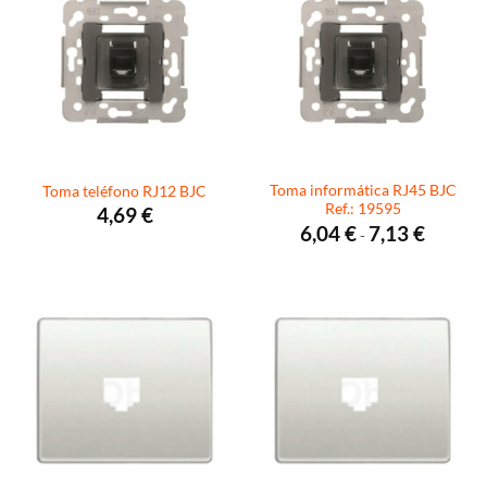
Toma informática RJ45 BJC
Toma teléfono RJ12 BJC
Ref.: 19595
4,69
€
Rango
6,04
€
7,13
€
-
de
precios:
desde
6,04 €
hasta
7,13 €