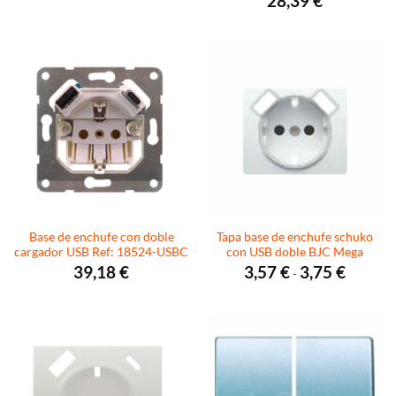
28,39
€
precios:
desde
3,65 €
hasta
3,67 €
Base de enchufe con doble
Tapa base de enchufe schuko
cargador USB Ref: 18524-USBC
con USB doble BJC Mega
Rango
39,18
€
3,57
€
3,75
€
-
de
precios:
desde
3,57 €
hasta
3,75 €