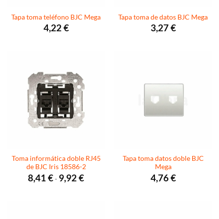
Tapa toma teléfono BJC Mega
Tapa toma de datos BJC Mega
4,22
€
3,27
€
Toma informática doble RJ45
Tapa toma datos doble BJC
de BJC Iris 18586-2
Mega
Rango
8,41
€
9,92
€
4,76
€
-
de
precios:
desde
8,41 €
hasta
9,92 €