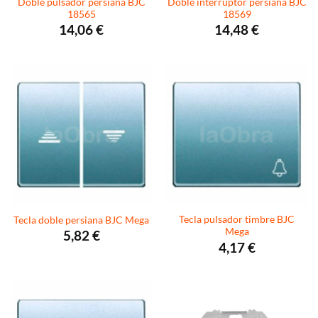
Doble pulsador persiana BJC
Doble interruptor persiana BJC
18565
18569
14,06
€
14,48
€
Tecla pulsador timbre BJC
Tecla doble persiana BJC Mega
Mega
5,82
€
4,17
€