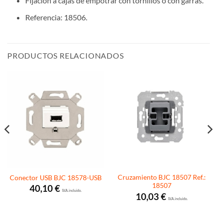
Fijación a cajas de empotrar con tornillos o con garras.
Referencia: 18506.
PRODUCTOS RELACIONADOS
Cruzamiento BJC 18507 Ref.:
Conector USB BJC 18578-USB
18507
40,10
€
I.V.A. incluido.
10,03
€
I.V.A. incluido.