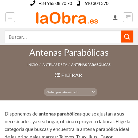
Saltar
+34 965 08 70 70
610 304 370
al
contenido
Buscar
por:
Antenas Parabólicas
INICIO
/
ANTENAS DE TV
/
ANTENAS PARABÓLICAS
FILTRAR
Disponemos de
antenas parabólicas
que se ajustan a sus
necesidades, ya sea hogar, oficina o proyecto laboral. Elige la
categoría que buscas y encuentra la antena parabólica ideal
de las principales marcas: Televes, Triax, Ikusi, Fagor.