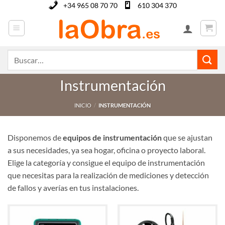
Saltar
+34 965 08 70 70
610 304 370
al
contenido
Buscar
por:
Instrumentación
INICIO
/
INSTRUMENTACIÓN
Disponemos de
equipos de instrumentación
que se ajustan
a sus necesidades, ya sea hogar, oficina o proyecto laboral.
Elige la categoría y consigue el equipo de instrumentación
que necesitas para la realización de mediciones y detección
de fallos y averías en tus instalaciones.