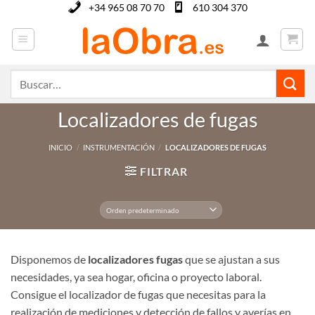
Saltar
+34 965 08 70 70
610 304 370
al
contenido
Buscar
por:
Localizadores de fugas
INICIO
/
INSTRUMENTACIÓN
/
LOCALIZADORES DE FUGAS
FILTRAR
Disponemos de
localizadores fugas
que se ajustan a sus
necesidades, ya sea hogar, oficina o proyecto laboral.
Consigue el localizador de fugas que necesitas para la
realización de mediciones y detección de fallos y averías en