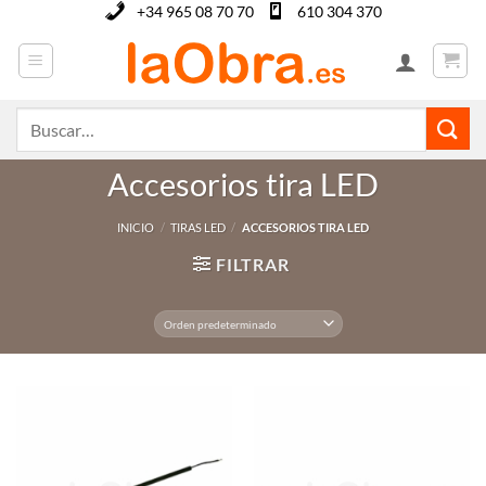
Saltar
+34 965 08 70 70
610 304 370
al
contenido
Buscar
por:
Accesorios tira LED
INICIO
/
TIRAS LED
/
ACCESORIOS TIRA LED
FILTRAR