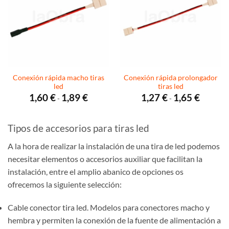
Conexión rápida macho tiras
Conexión rápida prolongador
led
tiras led
Rango
Rango
1,60
€
1,89
€
1,27
€
1,65
€
-
-
de
de
precios:
precios:
desde
desde
1,60 €
1,27 €
Tipos de accesorios para tiras led
hasta
hasta
1,89 €
1,65 €
A la hora de realizar la instalación de una tira de led podemos
necesitar elementos o accesorios auxiliar que facilitan la
instalación, entre el amplio abanico de opciones os
ofrecemos la siguiente selección:
Cable conector tira led. Modelos para conectores macho y
hembra y permiten la conexión de la fuente de alimentación a