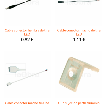
Cable conector hembra de tira
Cable conector macho de tira
LED
LED
0,92
€
1,11
€
Cable conector macho tira led
Clip sujeción perfil aluminio