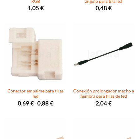
RGB
ángulo para tira led
1,05
€
0,48
€
Conector empalme para tiras
Conexión prolongador macho a
led
hembra para tiras de led
Rango
0,69
€
0,88
€
2,04
€
-
de
precios:
desde
0,69 €
hasta
0,88 €