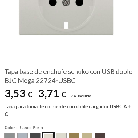
Tapa base de enchufe schuko con USB doble
BJC Mega 22724-USBC
3,53
3,71
Rango
€
€
-
I.V.A. incluido.
de
precios:
Tapa para toma de corriente con doble cargador USBC A +
desde
C
3,53 €
hasta
Color
:
Blanco Perla
3,71 €