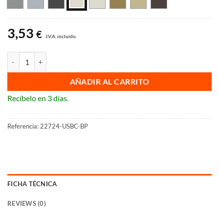
3,53
€
I.V.A. incluido.
Tapa base de enchufe schuko con USB doble BJC Mega 22724-USBC c
AÑADIR AL CARRITO
Recíbelo en 3 días.
Referencia:
22724-USBC-BP
FICHA TÉCNICA
REVIEWS (0)