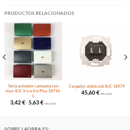
PRODUCTOS RELACIONADOS
Tecla pulsador campana con
Cargador doble usb BJC 18579
visor BJC Iris e Iris Plus 18716-
45,60
€
I.V.A. incluido.
L
Rango
3,42
€
5,63
€
-
de
I.V.A. incluido.
precios:
desde
3,42 €
hasta
5,63 €
SOBRE LAOBRA.ES: