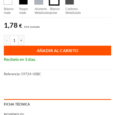
Blanco
Negro
Aluminio
Blanco
Carbono
mate
mate
Metalizado
polar
Metalizado
1,78
€
I.V.A. incluido.
Tapa base de enchufe schuko con USB doble BJC Miro 5UH10725-US
AÑADIR AL CARRITO
Recíbelo en 3 días.
Referencia:
59724-USBC
FICHA TÉCNICA
REVIEWS (0)