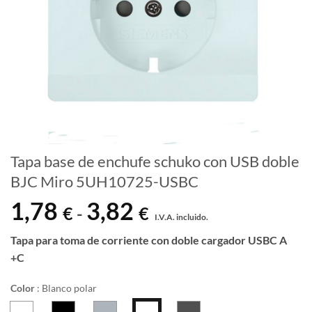
Tapa base de enchufe schuko con USB doble
BJC Miro 5UH10725-USBC
1,78
3,82
Rango
€
€
-
I.V.A. incluido.
de
precios:
Tapa para toma de corriente con doble cargador USBC A
desde
+C
1,78 €
hasta
Color
:
Blanco polar
3,82 €