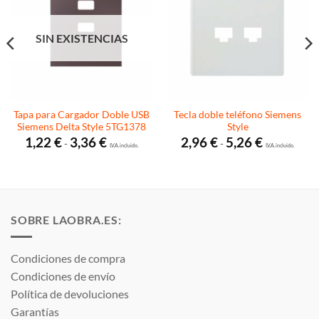
SIN EXISTENCIAS
Tapa para Cargador Doble USB
Tecla doble teléfono Siemens
Siemens Delta Style 5TG1378
Style
Rango
Rango
1,22
€
3,36
€
2,96
€
5,26
€
-
-
de
I.V.A. incluido.
de
I.V.A. incluido.
precios:
precios:
desde
desde
1,22 €
2,96 €
hasta
hasta
3,36 €
5,26 €
SOBRE LAOBRA.ES:
Condiciones de compra
Condiciones de envío
Política de devoluciones
Garantías