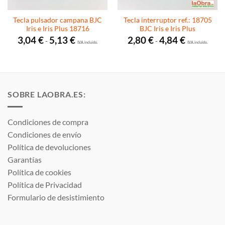
Tecla pulsador campana BJC
Tecla interruptor ref.: 18705
Iris e Iris Plus 18716
BJC Iris e Iris Plus
Rango
Rango
3,04
€
5,13
€
2,80
€
4,84
€
-
-
de
I.V.A. incluido.
de
I.V.A. incluido.
precios:
precios:
desde
desde
3,04 €
2,80 €
hasta
hasta
5,13 €
4,84 €
SOBRE LAOBRA.ES:
Condiciones de compra
Condiciones de envío
Política de devoluciones
Garantías
Política de cookies
Política de Privacidad
Formulario de desistimiento