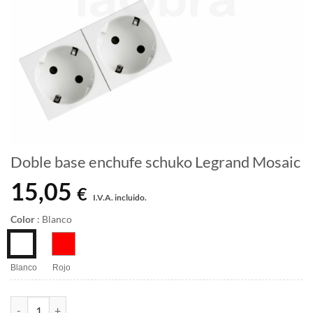
Doble base enchufe schuko Legrand Mosaic
15,05
€
I.V.A. incluido.
Color
:
Blanco
Blanco
Rojo
Doble base enchufe schuko Legrand Mosaic cantidad