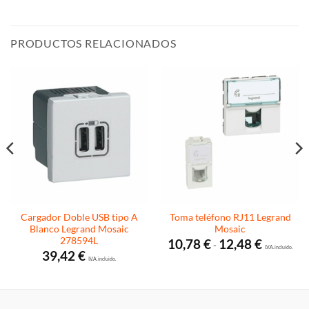
PRODUCTOS RELACIONADOS
Cargador Doble USB tipo A
Toma teléfono RJ11 Legrand
Blanco Legrand Mosaic
Mosaic
278594L
Rango
10,78
€
12,48
€
-
de
I.V.A. incluido.
39,42
€
precios:
I.V.A. incluido.
desde
10,78 €
hasta
12,48 €