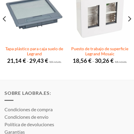
Tapa plástico para caja suelo de
Puesto de trabajo de superficie
Legrand
Legrand Mosaic
Rango
Rango
21,14
€
29,43
€
18,56
€
30,26
€
-
-
de
I.V.A. incluido.
de
I.V.A. incluido.
precios:
precios:
desde
desde
21,14 €
18,56 €
hasta
hasta
29,43 €
30,26 €
SOBRE LAOBRA.ES:
Condiciones de compra
Condiciones de envío
Política de devoluciones
Garantías