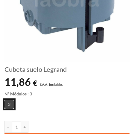
Cubeta suelo Legrand
11,86
€
I.V.A. incluido.
Nº Módulos
:
3
3
Cubeta suelo Legrand cantidad