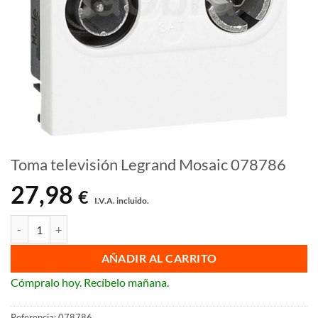
Toma televisión Legrand Mosaic 078786
27,98
€
I.V.A. incluido.
Toma televisión Legrand Mosaic 078786 cantidad
AÑADIR AL CARRITO
Cómpralo hoy. Recíbelo mañana.
Referencia:
078786