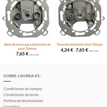
Base de toma para televisión de
Toma de televisión final Televes
paso Televes
Rango
4,24
€
7,65
€
-
de
I.V.A. incluido.
7,65
€
precios:
I.V.A. incluido.
desde
4,24 €
hasta
7,65 €
SOBRE LAOBRA.ES:
Condiciones de compra
Condiciones de envío
Política de devoluciones
Garantías