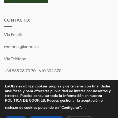
CONTACTO:
Vía Email:
compras@laobra.es
Vía Teléfono:
+34 965 08 70 70
|
610 304 370
Vía
WhatsApp
LaObra.es utiliza cookies propias y de terceros con finalidades
analíticas y para ofrecerte publicidad de interés por nosotros y
terceros. Puedes consultar toda la información en nuestra
Visa
PayPal
MasterCard
POLÍTICA DE COOKIES
. Puedes gestionar la aceptación o
"Configurar".
rechazo de cookies pulsando en
.
Electro JJ San Juan, S.L. | B53077459 | Inscrita en el Registro
Mercantil de Alicante Tomo 1869. Folio 132 Hoja A-35683.