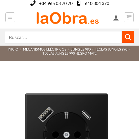
Saltar
+34 965 08 70 70
610 304 370
al
contenido
Buscar
por:
INICIO
/
MECANISMOS ELÉCTRICOS
/
JUNG LS 990
/
TECLAS JUNG LS 990
/
TECLAS JUNG LS 990 NEGRO MATE