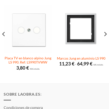
Placa TV en blanco alpino Jung
Marcos Jung en aluminio LS 990
LS 990. Ref: LS990TVWW
Rango
11,23
€
64,99
€
-
de
I.V.A. incluido.
3,80
€
precios:
I.V.A. incluido.
desde
11,23 €
hasta
64,99 €
SOBRE LAOBRA.ES:
Condiciones de compra