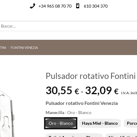
+34 965 08 70 70
610 304 370
uscar
or:
TINI
/
FONTINI VENEZIA
Pulsador rotativo Fontini
30,55
32,09
Rang
€
€
-
I.V.A. incl
de
preci
Pulsador rotativo Fontini Venezia
desd
Manecilla
:
Oro - Blanco
30,55
Oro - Blanco
Haya Miel - Blanco
Porce
hasta
32,09