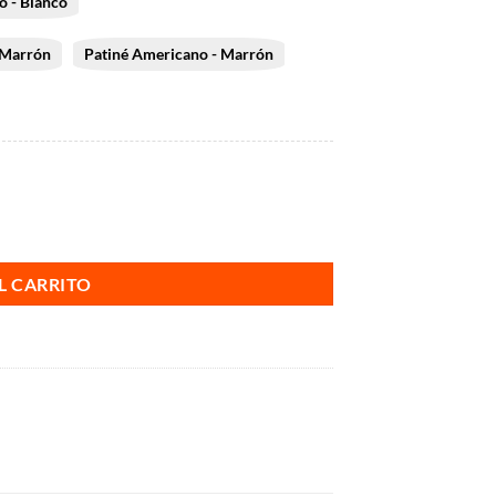
o - Blanco
 Marrón
Patiné Americano - Marrón
L CARRITO