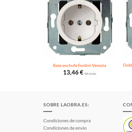
r Fontini Venezia
Dobl
Base enchufe Fontini Venezia
 Switches
13,46
€
I.V.A. incluido.
9
€
I.V.A. incluido.
SOBRE LAOBRA.ES:
CO
Condiciones de compra
Condiciones de envío