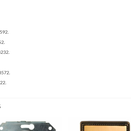
8592.
52.
8232.
8572.
22.
S