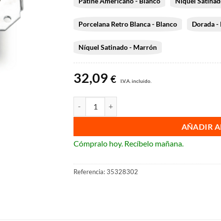
Patiné Americano - Blanco
Níquel Satinad
Porcelana Retro Blanca - Blanco
Dorada -
Níquel Satinado - Marrón
32,09
€
I.V.A. incluido.
Pulsador rotativo Fontini Venezia. cantidad
AÑADIR A
Cómpralo hoy. Recíbelo mañana.
Referencia:
35328302