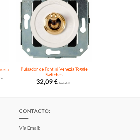
Pulsador de Fontini Venezia Toggle
nezia
Switches
o
ido.
32,09
€
os:
I.V.A. incluido.
e
 €
4 €
CONTACTO:
Vía Email: