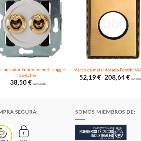
e pulsador Fontini Venezia Toggle
Marco de metal dorado Fontini Ve
Switches
Rang
52,19
€
208,64
€
-
de
I.V.A. inclu
38,50
€
preci
I.V.A. incluido.
desd
52,19
hasta
208,6
MPRA SEGURA:
SOMOS MIEMBROS DE: