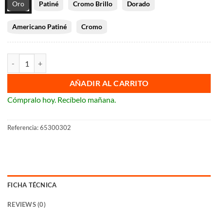
Oro
Patiné
Cromo Brillo
Dorado
Americano Patiné
Cromo
Doble interruptor Fontini Venezia Toggle Switches cantidad
AÑADIR AL CARRITO
Cómpralo hoy. Recíbelo mañana.
Referencia:
65300302
FICHA TÉCNICA
REVIEWS (0)