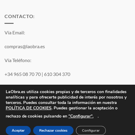
CONTACTO:
Vía Email:
compras@laobra.es
Vía Teléfono:
+34 965 08 70 70
|
610 304 370
Vía
WhatsApp
LaObra.es utiliza cookies propias y de terceros con finalidades
analíticas y para ofrecerte publicidad de interés por nosotros y
terceros. Puedes consultar toda la información en nuestra
POLÍTICA DE COOKIES
. Puedes gestionar la aceptación o
Visa
PayPal
MasterCard
"Configurar".
rechazo de cookies pulsando en
.
Electro JJ San Juan, S.L. | B53077459 | Inscrita en el Registro
Mercantil de Alicante Tomo 1869. Folio 132 Hoja A-35683.
Aceptar
Rechazar cookies
Configurar