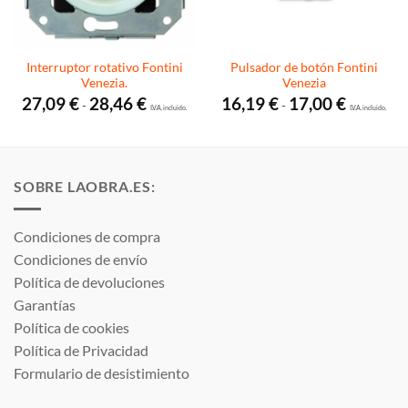
Interruptor rotativo Fontini
Pulsador de botón Fontini
Venezia.
Venezia
Rango
Rango
27,09
€
28,46
€
16,19
€
17,00
€
-
-
de
I.V.A. incluido.
de
I.V.A. incluido.
precios:
precios:
desde
desde
27,09 €
16,19 €
hasta
hasta
28,46 €
17,00 €
SOBRE LAOBRA.ES:
Condiciones de compra
Condiciones de envío
Política de devoluciones
Garantías
Política de cookies
Política de Privacidad
Formulario de desistimiento