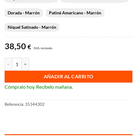
Dorada - Marrón
Patiné Americano - Marrón
Níquel Satinado - Marrón
38,50
€
I.V.A. incluido.
Doble pulsador rotativo Fontini Venezia. cantidad
AÑADIR AL CARRITO
Cómpralo hoy. Recíbelo mañana.
Referencia:
35344302