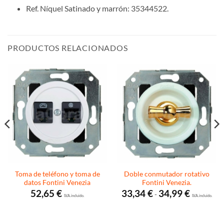
Ref. Níquel Satinado y marrón: 35344522.
PRODUCTOS RELACIONADOS
Toma de teléfono y toma de
Doble conmutador rotativo
datos Fontini Venezia
Fontini Venezia.
Rango
52,65
€
33,34
€
34,99
€
-
I.V.A. incluido.
de
I.V.A. incluido.
precios:
desde
33,34 €
hasta