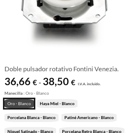
Doble pulsador rotativo Fontini Venezia.
36,66
38,50
Rango
€
€
-
I.V.A. incluido.
de
precios:
Manecilla
:
Oro - Blanco
desde
Oro - Blanco
Haya Miel - Blanco
36,66 €
hasta
Porcelana Blanca - Blanco
Patiné Americano - Blanco
38,50 €
Níquel Satinado - Blanco
Porcelana Retro Blanca - Blanco