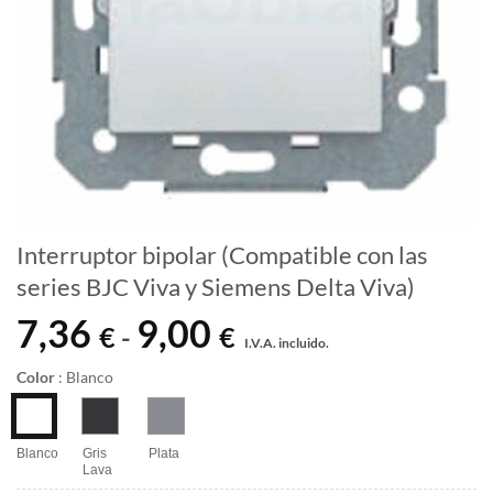
Interruptor bipolar (Compatible con las
series BJC Viva y Siemens Delta Viva)
7,36
9,00
Rango
€
€
-
I.V.A. incluido.
de
precios:
Color
:
Blanco
desde
7,36 €
hasta
Blanco
Gris
Plata
Lava
9,00 €