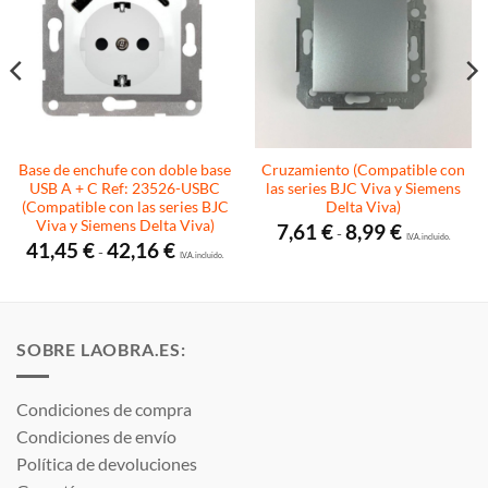
Base de enchufe con doble base
Cruzamiento (Compatible con
USB A + C Ref: 23526-USBC
las series BJC Viva y Siemens
(Compatible con las series BJC
Delta Viva)
Viva y Siemens Delta Viva)
Rango
7,61
€
8,99
€
-
de
I.V.A. incluido.
Rango
41,45
€
42,16
€
-
precios:
de
I.V.A. incluido.
desde
precios:
7,61 €
desde
hasta
41,45 €
8,99 €
hasta
42,16 €
SOBRE LAOBRA.ES:
Condiciones de compra
Condiciones de envío
Política de devoluciones