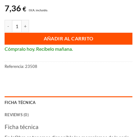
7,36
€
I.V.A. incluido.
Interruptor bipolar (Compatible con las series BJC Viva y Siemens Del
AÑADIR AL CARRITO
Cómpralo hoy. Recíbelo mañana.
Referencia:
23508
FICHA TÉCNICA
REVIEWS (0)
Ficha técnica