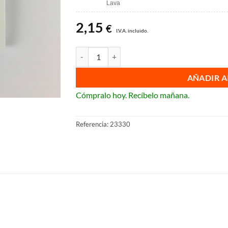
Lava
3,75 €
2,15
€
I.V.A. incluido.
Tapa televisión (Compatible con las series BJC V
AÑADIR A
Cómpralo hoy. Recíbelo mañana.
Referencia:
23330