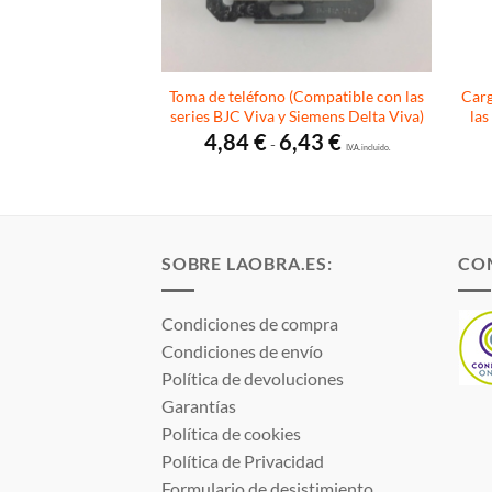
anas (Compatible con
Toma de teléfono (Compatible con las
Carg
iva y Siemens Delta
series BJC Viva y Siemens Delta Viva)
las
iva)
Rango
4,84
€
6,43
€
-
de
I.V.A. incluido.
Rango
7,82
€
precios:
de
I.V.A. incluido.
desde
precios:
4,84 €
desde
hasta
16,65 €
6,43 €
hasta
17,82 €
SOBRE LAOBRA.ES:
CO
Condiciones de compra
Condiciones de envío
Política de devoluciones
Garantías
Política de cookies
Política de Privacidad
Formulario de desistimiento