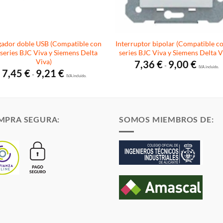
ador doble USB (Compatible con
Interruptor bipolar (Compatible co
 series BJC Viva y Siemens Delta
series BJC Viva y Siemens Delta V
Viva)
Rango
7,36
€
9,00
€
-
de
I.V.A. incluido.
Rango
7,45
€
9,21
€
-
precios:
de
I.V.A. incluido.
desde
precios:
7,36 €
desde
hasta
7,45 €
9,00 €
hasta
9,21 €
MPRA SEGURA:
SOMOS MIEMBROS DE: