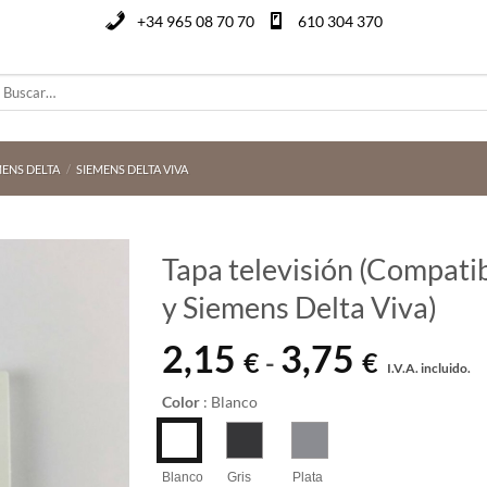
+34 965 08 70 70
610 304 370
uscar
or:
ENS DELTA
/
SIEMENS DELTA VIVA
Tapa televisión (Compatib
y Siemens Delta Viva)
2,15
3,75
Rango
€
€
-
I.V.A. incluido.
de
precios:
Color
:
Blanco
desde
2,15 €
hasta
Blanco
Gris
Plata