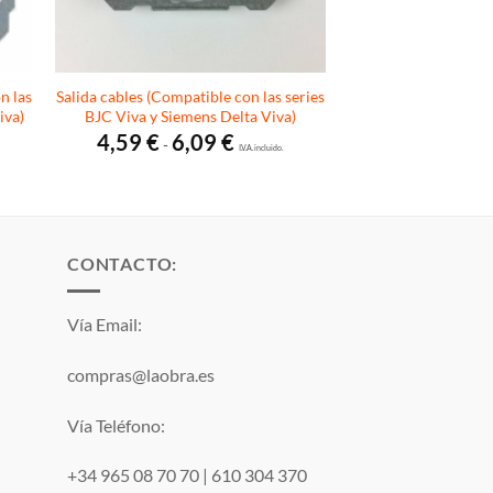
n las
Salida cables (Compatible con las series
iva)
BJC Viva y Siemens Delta Viva)
Rango
4,59
€
6,09
€
-
de
I.V.A. incluido.
precios:
desde
4,59 €
hasta
6,09 €
CONTACTO:
Vía Email:
compras@laobra.es
Vía Teléfono:
+34 965 08 70 70
|
610 304 370