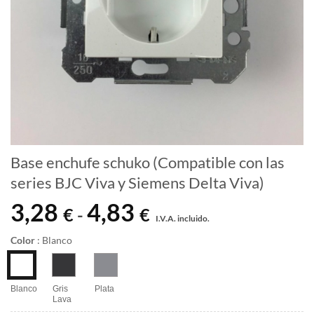
Base enchufe schuko (Compatible con las
series BJC Viva y Siemens Delta Viva)
3,28
4,83
Rango
€
€
-
I.V.A. incluido.
de
precios:
Color
:
Blanco
desde
3,28 €
hasta
Blanco
Gris
Plata
Lava
4,83 €