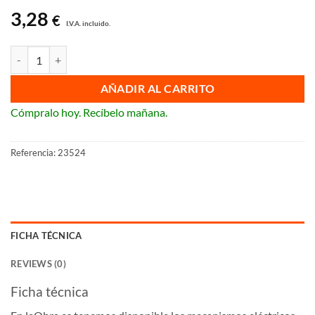
3,28
€
I.V.A. incluido.
Base enchufe schuko (Compatible con las series BJC Viva y Siemens De
AÑADIR AL CARRITO
Cómpralo hoy. Recíbelo mañana.
Referencia:
23524
FICHA TÉCNICA
REVIEWS (0)
Ficha técnica