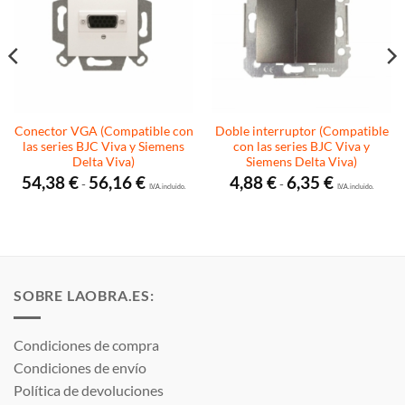
Conector VGA (Compatible con
Doble interruptor (Compatible
las series BJC Viva y Siemens
con las series BJC Viva y
Delta Viva)
Siemens Delta Viva)
Rango
Rango
54,38
€
56,16
€
4,88
€
6,35
€
-
-
de
I.V.A. incluido.
de
I.V.A. incluido.
precios:
precios:
desde
desde
54,38 €
4,88 €
hasta
hasta
56,16 €
6,35 €
SOBRE LAOBRA.ES:
Condiciones de compra
Condiciones de envío
Política de devoluciones