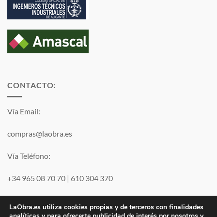
CONTACTO:
Vía Email:
compras@laobra.es
Vía Teléfono:
+34 965 08 70 70
|
610 304 370
Vía
WhatsApp
LaObra.es utiliza cookies propias y de terceros con finalidades
analíticas y para ofrecerte publicidad de interés por nosotros y