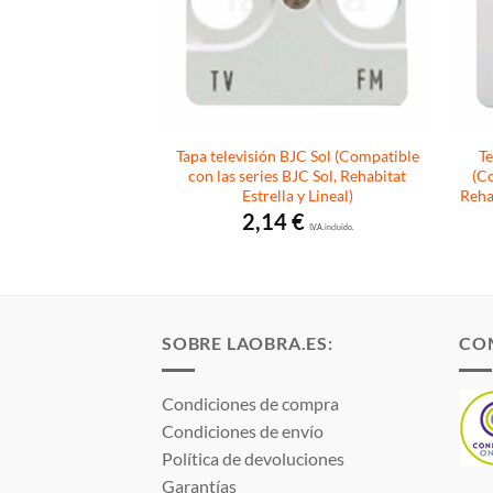
BJC Sol 16506
Tapa televisión BJC Sol (Compatible
Te
 las series de BJC
con las series BJC Sol, Rehabitat
(Co
at Estrella y Lineal)
Estrella y Lineal)
Rehab
€
2,14
€
I.V.A. incluido.
I.V.A. incluido.
SOBRE LAOBRA.ES:
CO
Condiciones de compra
Condiciones de envío
Política de devoluciones
Garantías