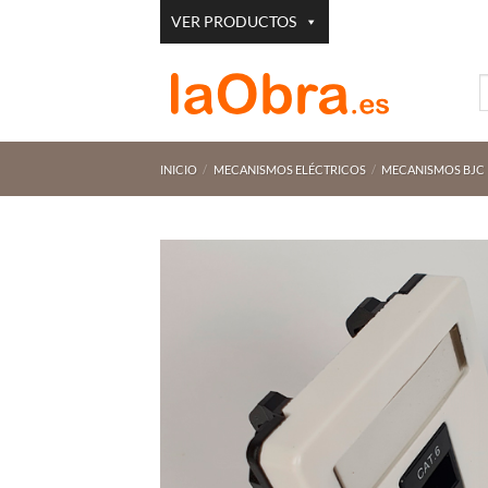
Saltar
VER PRODUCTOS
al
contenido
B
p
INICIO
/
MECANISMOS ELÉCTRICOS
/
MECANISMOS BJC