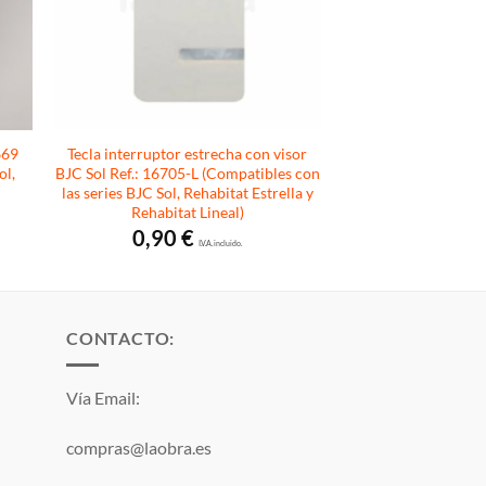
669
Tecla interruptor estrecha con visor
ol,
BJC Sol Ref.: 16705-L (Compatibles con
las series BJC Sol, Rehabitat Estrella y
Rehabitat Lineal)
0,90
€
I.V.A. incluido.
CONTACTO:
Vía Email:
compras@laobra.es