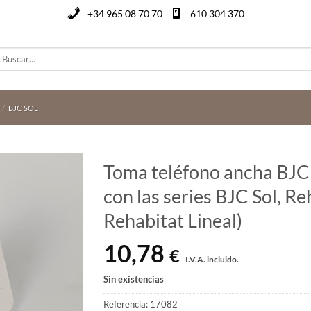
+34 965 08 70 70
610 304 370
uscar
or:
/
BJC SOL
Toma teléfono ancha BJC
con las series BJC Sol, Re
Rehabitat Lineal)
10,78
€
I.V.A. incluido.
Sin existencias
Referencia:
17082