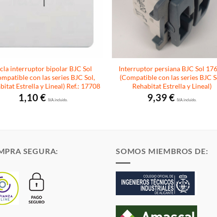
cla interruptor bipolar BJC Sol
Interruptor persiana BJC Sol 17
mpatible con las series BJC Sol,
(Compatible con las series BJC S
itat Estrella y Lineal) Ref.: 17708
Rehabitat Estrella y Lineal)
1,10
€
9,39
€
I.V.A. incluido.
I.V.A. incluido.
MPRA SEGURA:
SOMOS MIEMBROS DE: