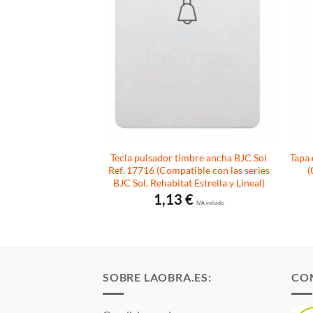
ol 16505 (Compatible
Tecla pulsador timbre ancha BJC Sol
Tapa 
de BJC Coral, Sol,
Ref. 17716 (Compatible con las series
(
rella y Lineal)
BJC Sol, Rehabitat Estrella y Lineal)
€
1,13
€
I.V.A. incluido.
I.V.A. incluido.
SOBRE LAOBRA.ES:
CO