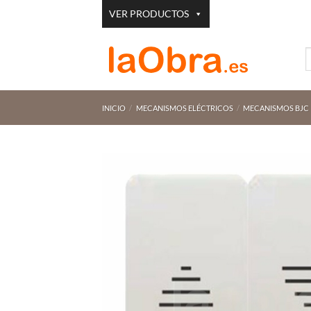
Saltar
VER PRODUCTOS
al
contenido
B
p
INICIO
/
MECANISMOS ELÉCTRICOS
/
MECANISMOS BJC