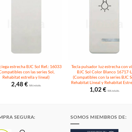
ciega estrecha BJC Sol Ref.: 16033
Tecla pulsador luz estrecha con v
Compatibles con las series Sol,
BJC Sol Color Blanco 16717-
Rehabitat estrella y lineal)
(Compatibles con la series BJC S
Rehabitat Lineal y Rehabitat Estre
2,48
€
I.V.A. incluido.
1,02
€
I.V.A. incluido.
MPRA SEGURA:
SOMOS MIEMBROS DE: