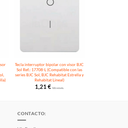
isor
Tecla interruptor bipolar con visor BJC
L
Sol Ref.: 17708-L (Compatible con las
ol,
series BJC Sol, BJC Rehabitat Estrella y
lla)
Rehabitat Lineal)
1,21
€
I.V.A. incluido.
CONTACTO: