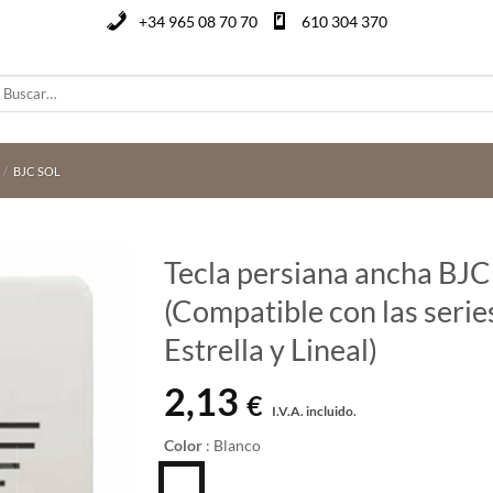
+34 965 08 70 70
610 304 370
uscar
or:
/
BJC SOL
Tecla persiana ancha BJC
(Compatible con las serie
Estrella y Lineal)
2,13
€
I.V.A. incluido.
Color
:
Blanco