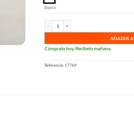
Blanco
Tecla persiana ancha BJC Sol Blanco Ref.:17769 (
AÑADIR A
Cómpralo hoy. Recíbelo mañana.
Referencia:
17769