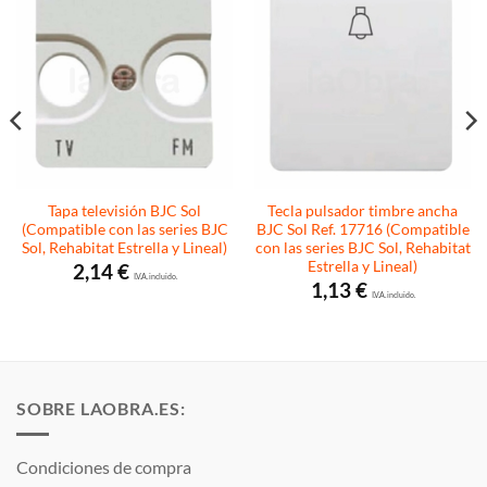
Tapa televisión BJC Sol
Tecla pulsador timbre ancha
(Compatible con las series BJC
BJC Sol Ref. 17716 (Compatible
Sol, Rehabitat Estrella y Lineal)
con las series BJC Sol, Rehabitat
Estrella y Lineal)
2,14
€
I.V.A. incluido.
1,13
€
I.V.A. incluido.
SOBRE LAOBRA.ES:
Condiciones de compra