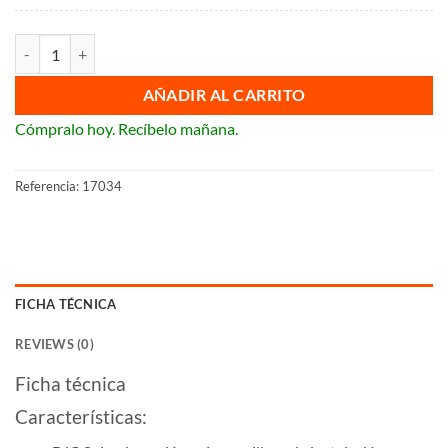
Salida cables ancha BJC Sol (Compatible con las series BJC Sol, Rehabit
AÑADIR AL CARRITO
Cómpralo hoy. Recíbelo mañana.
Referencia:
17034
FICHA TÉCNICA
REVIEWS (0)
Ficha técnica
Características: