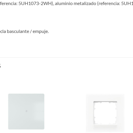
referencia: 5UH1073-2WH), aluminio metalizado (referencia: 5U
cla basculante / empuje.
S