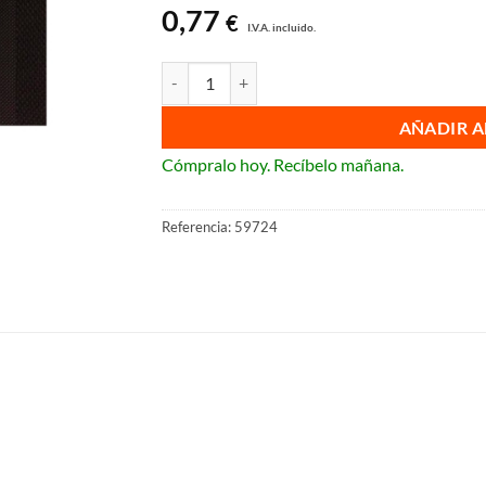
0,77
€
I.V.A. incluido.
Tecla enchufe de BJC Miro cantidad
AÑADIR A
Cómpralo hoy. Recíbelo mañana.
Referencia:
59724