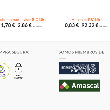
ecla interruptor visor BJC Miro
Marcos de BJC Miro
Rango
Rango
1,78
€
2,86
€
0,83
€
92,32
€
-
-
de
I.V.A. incluido.
de
I.V.A. incluido.
precios:
precios
desde
desde
1,78 €
0,83 €
hasta
hasta
2,86 €
92,32 €
MPRA SEGURA:
SOMOS MIEMBROS DE: