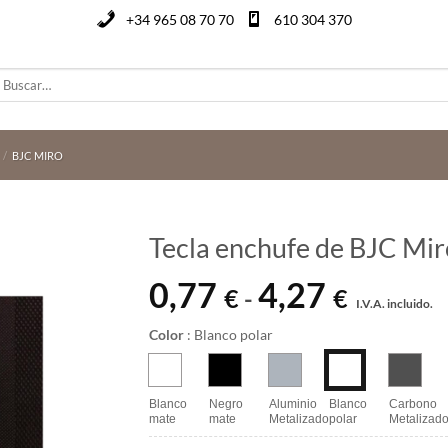
+34 965 08 70 70
610 304 370
uscar
or:
/
BJC MIRO
Tecla enchufe de BJC Mir
0,77
4,27
Rango
€
€
-
I.V.A. incluido.
de
precios:
Color
:
Blanco polar
desde
0,77 €
hasta
Blanco
Negro
Aluminio
Blanco
Carbono
mate
mate
Metalizado
polar
Metalizad
4,27 €