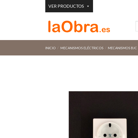
Saltar
VER PRODUCTOS
al
contenido
B
p
INICIO
/
MECANISMOS ELÉCTRICOS
/
MECANISMOS BJC