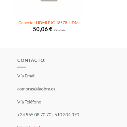
Conector HDMI BJC 18578-HDMI
50,06
€
I.V.A. incluido.
:
CONTACTO:
Vía Email:
compras@laobra.es
Vía Teléfono:
+34 965 08 70 70
|
610 304 370