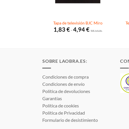
ador BJC Miro
Tapa de televisión BJC Miro
T
Rango
Rango
0,89
€
1,83
€
4,94
€
-
de
I.V.A. incluido.
de
I.V.A. incluido.
precios:
precios:
desde
desde
8,42 €
1,83 €
hasta
hasta
10,89 €
4,94 €
SOBRE LAOBRA.ES:
CO
Condiciones de compra
Condiciones de envío
Política de devoluciones
Garantías
Política de cookies
Política de Privacidad
Formulario de desistimiento