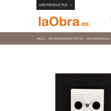
Saltar
VER PRODUCTOS
al
contenido
B
p
INICIO
/
MECANISMOS ELÉCTRICOS
/
MECANISMOS BJC