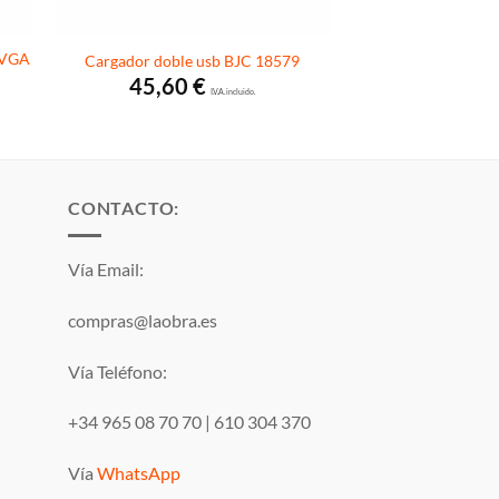
-VGA
Cargador doble usb BJC 18579
45,60
€
I.V.A. incluido.
CONTACTO:
Vía Email:
compras@laobra.es
Vía Teléfono:
+34 965 08 70 70
|
610 304 370
Vía
WhatsApp