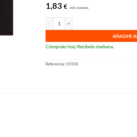
1,83
€
I.V.A. incluido.
Tapa de televisión BJC Miro cantidad
AÑADIR A
Cómpralo hoy. Recíbelo mañana.
Referencia:
59330