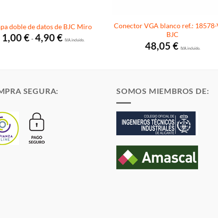
Conector VGA blanco ref.: 18578
apa doble de datos de BJC Miro
BJC
Rango
1,00
€
4,90
€
-
de
I.V.A. incluido.
48,05
€
precios:
I.V.A. incluido.
desde
1,00 €
hasta
4,90 €
MPRA SEGURA:
SOMOS MIEMBROS DE: