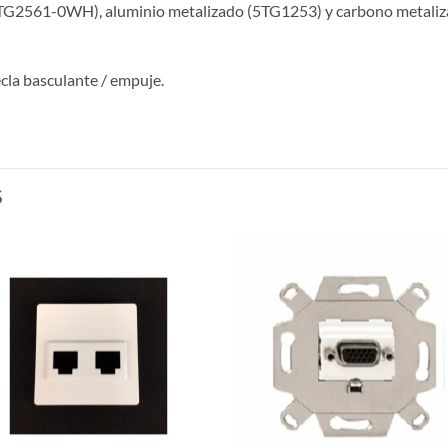
(5TG2561-0WH), aluminio metalizado (5TG1253) y carbono metali
cla basculante / empuje.
S