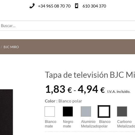
+34 965 08 70 70
610 304 370
uscar
or:
/
BJC MIRO
Tapa de televisión BJC M
1,83
4,94
Rango
€
€
-
I.V.A. incluido.
de
precios:
Color
:
Blanco polar
desde
1,83 €
hasta
Blanco
Negro
Aluminio
Blanco
Carbono
mate
mate
Metalizado
polar
Metalizad
4,94 €