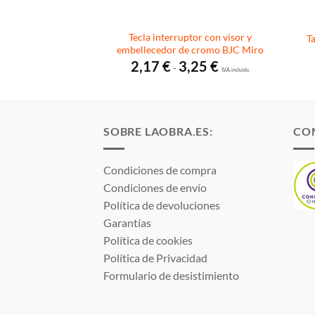
Tecla interruptor con visor y
as LED BJC 21550-X
T
embellecedor de cromo BJC Miro
0
€
I.V.A. incluido.
Rango
2,17
€
3,25
€
-
de
I.V.A. incluido.
precios:
desde
2,17 €
hasta
3,25 €
SOBRE LAOBRA.ES:
CO
Condiciones de compra
Condiciones de envío
Política de devoluciones
Garantías
Política de cookies
Política de Privacidad
Formulario de desistimiento