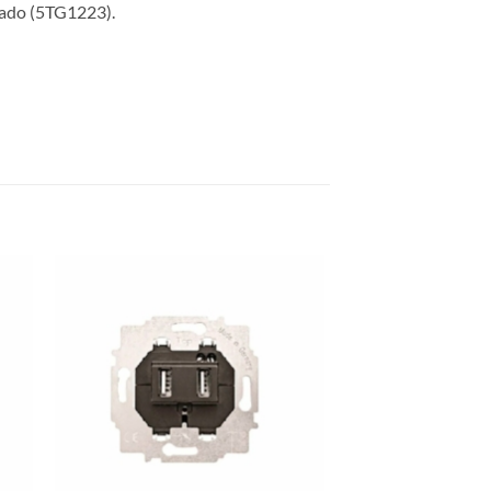
zado (5TG1223).