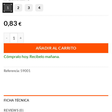
1
2
3
4
0,83
€
Marcos de BJC Miro cantidad
AÑADIR AL CARRITO
Cómpralo hoy. Recíbelo mañana.
Referencia:
59001
FICHA TÉCNICA
REVIEWS (0)