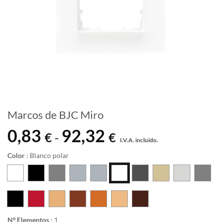
Marcos de BJC Miro
0,83
92,32
Rango
€
€
-
I.V.A. incluido.
de
precios:
Color
:
Blanco polar
desde
0,83 €
hasta
92,32 €
Nº Elementos
:
1