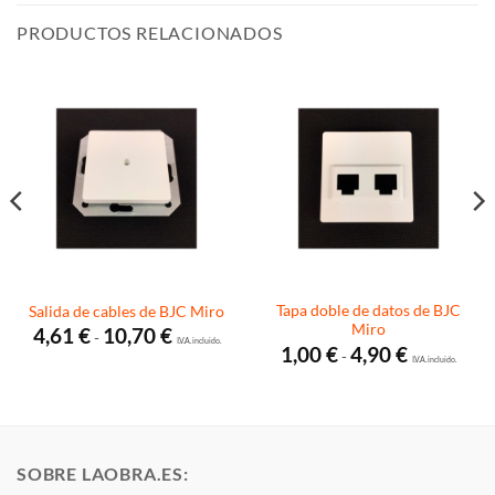
PRODUCTOS RELACIONADOS
Tapa doble de datos de BJC
Salida de cables de BJC Miro
Miro
Rango
4,61
€
10,70
€
-
de
I.V.A. incluido.
Rango
1,00
€
4,90
€
-
precios:
de
I.V.A. incluido.
desde
precios:
4,61 €
desde
hasta
1,00 €
10,70 €
hasta
4,90 €
SOBRE LAOBRA.ES: