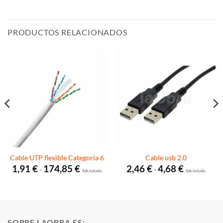
PRODUCTOS RELACIONADOS
Cable UTP flexible Categoría 6
Cable usb 2.0
Rango
Rango
1,91
€
174,85
€
2,46
€
4,68
€
-
-
de
I.V.A. incluido.
de
I.V.A. incluido.
precios:
precios:
desde
desde
1,91 €
2,46 €
hasta
hasta
174,85 €
4,68 €
SOBRE LAOBRA.ES: