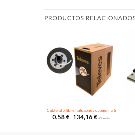
PRODUCTOS RELACIONADO
0 macho-hembra
Cable utp libre halógenos categoría 6
Rango
Rango
,13
€
0,58
€
134,16
€
-
de
I.V.A. incluido.
de
I.V.A. incluido.
precios:
precios:
desde
desde
2,65 €
0,58 €