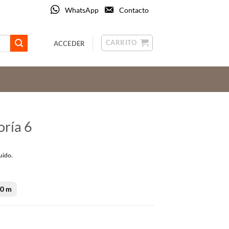
WhatsApp
Contacto
CARRITO
ACCEDER
oría 6
o
uido.
os:
e
0 m
€
5 €