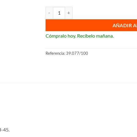
Cable UTP flexible Categoría 6 cantidad
AÑADIR A
Cómpralo hoy. Recíbelo mañana.
Referencia:
39.077/100
J-45.