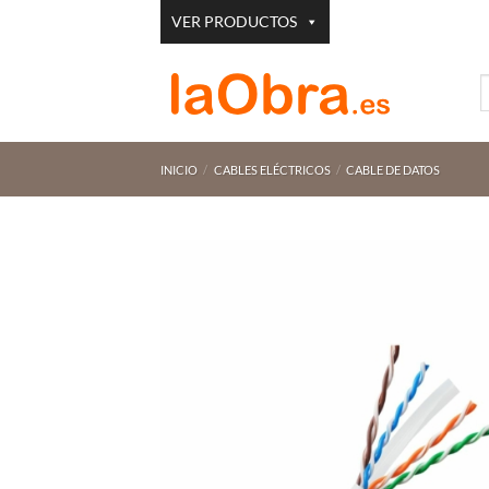
Saltar
VER PRODUCTOS
al
contenido
B
p
INICIO
/
CABLES ELÉCTRICOS
/
CABLE DE DATOS