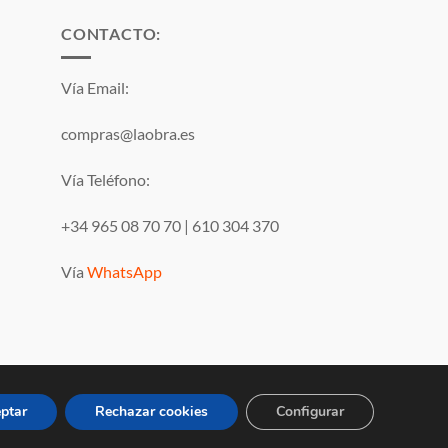
CONTACTO:
Vía Email:
compras@laobra.es
Vía Teléfono:
+34 965 08 70 70
|
610 304 370
Vía
WhatsApp
Visa
PayPal
MasterCard
ptar
Rechazar cookies
Configurar