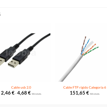
S
Cable usb 2.0
Cable FTP rígido Categoría 6
Rango
2,46
€
4,68
€
151,65
€
-
de
I.V.A. incluido.
I.V.A. incluido.
precios:
desde
2,46 €