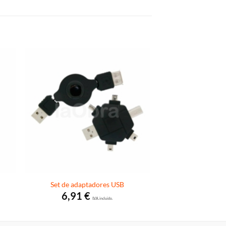
Set de adaptadores USB
6,91
€
I.V.A. incluido.