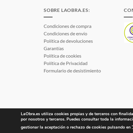
hasta
hasta
5,13 €
134,16 €
SOBRE LAOBRA.ES:
CO
Condiciones de compra
Condiciones de envío
Política de devoluciones
Garantías
Política de cookies
Política de Privacidad
Formulario de desistimiento
LaObra.es utiliza cookies propias y de terceros con finalida
Electro JJ San Juan, S.L. | B53077459 | Inscrita 
por nosotros y terceros. Puedes consultar toda la informac
gestionar la aceptación o rechazo de cookies pulsando en