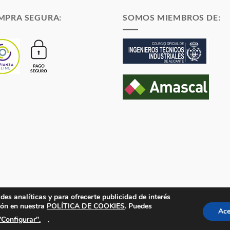
hasta
4,68 €
MPRA SEGURA:
SOMOS MIEMBROS DE:
des analíticas y para ofrecerte publicidad de interés
en el Registro Mercantil de Alicante Tomo 1869. Folio 132 Hoja A-35683.
ión en nuestra
POLÍTICA DE COOKIES
. Puedes
Ace
"Configurar".
.