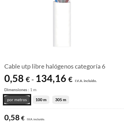
Cable utp libre halógenos categoría 6
0,58
134,16
Rango
€
€
-
I.V.A. incluido.
de
precios:
Dimensiones
:
1 m
desde
por metros
100 m
305 m
0,58 €
hasta
0,58
134,16 €
€
I.V.A. incluido.