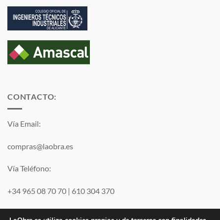
CONTACTO:
Vía Email:
compras@laobra.es
Vía Teléfono:
+34 965 08 70 70
|
610 304 370
Vía
WhatsApp