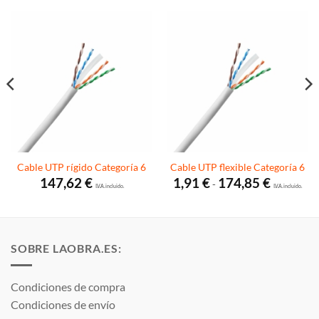
Cable UTP rígido Categoría 6
Cable UTP flexible Categoría 6
Rango
147,62
€
1,91
€
174,85
€
-
I.V.A. incluido.
de
I.V.A. incluido.
precios:
desde
1,91 €
hasta
174,85 €
SOBRE LAOBRA.ES:
Condiciones de compra
Condiciones de envío