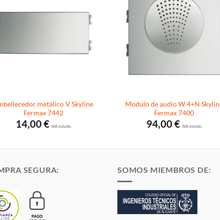
bellecedor metálico V Skyline
Modulo de audio W 4+N Skylin
Fermax 7442
Fermax 7400
14,00
€
94,00
€
I.V.A. incluido.
I.V.A. incluido.
MPRA SEGURA:
SOMOS MIEMBROS DE: