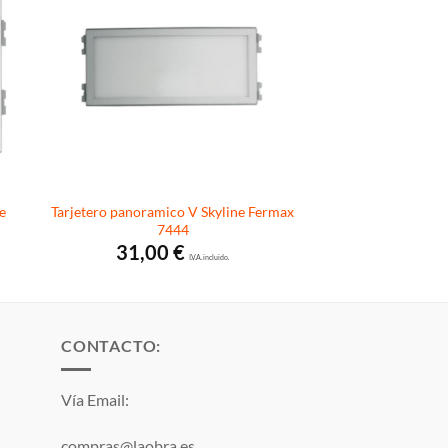
e
Tarjetero panoramico V Skyline Fermax
7444
31,00
€
I.V.A. incluido.
CONTACTO:
Vía Email:
compras@laobra.es