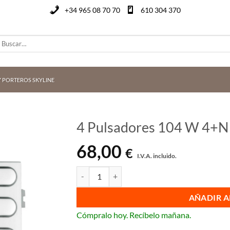
+34 965 08 70 70
610 304 370
uscar
or:
 PORTEROS SKYLINE
4 Pulsadores 104 W 4+
68,00
€
I.V.A. incluido.
4 Pulsadores 104 W 4+N SKYLINE Fermax 7365
AÑADIR A
Cómpralo hoy. Recíbelo mañana.