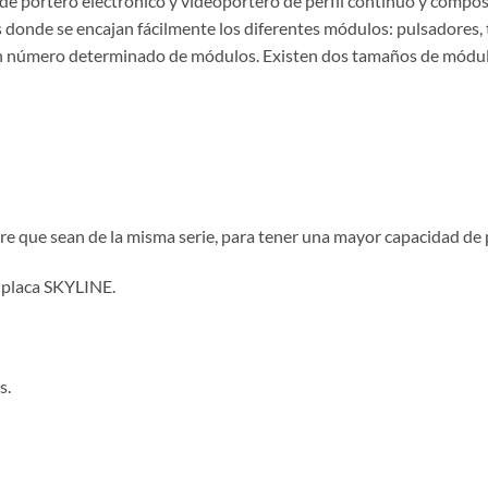
 de portero electrónico y videoportero de perfil contínuo y compos
onde se encajan fácilmente los diferentes módulos: pulsadores, ta
 un número determinado de módulos. Existen dos tamaños de módul
re que sean de la misma serie, para tener una mayor capacidad de 
 placa SKYLINE.
s.