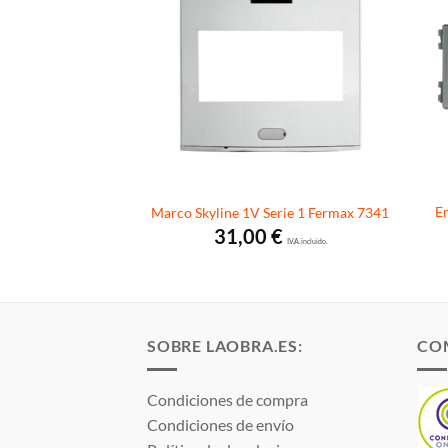
Em
V 4+N Fermax 7373
Marco Skyline 1V Serie 1 Fermax 7341
0
€
31,00
€
I.V.A. incluido.
I.V.A. incluido.
SOBRE LAOBRA.ES:
CO
Condiciones de compra
Condiciones de envío