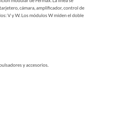
ición modular de Fermax. La línea se
rjetero, cámara, amplificador, control de
os: V y W. Los módulos W miden el doble
pulsadores y accesorios.