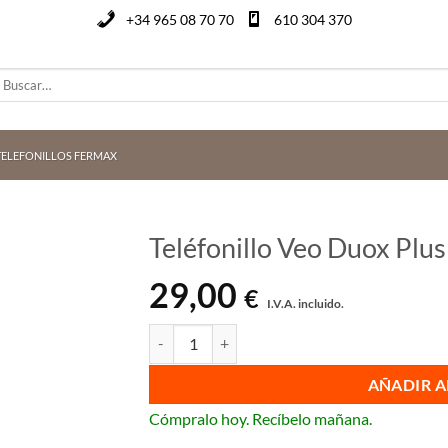
+34 965 08 70 70
610 304 370
uscar
or:
TELEFONILLOS FERMAX
Teléfonillo Veo Duox Plu
29,00
€
I.V.A. incluido.
Teléfonillo Veo Duox Plus Fermax 3444 cantida
AÑADIR A
Cómpralo hoy. Recíbelo mañana.