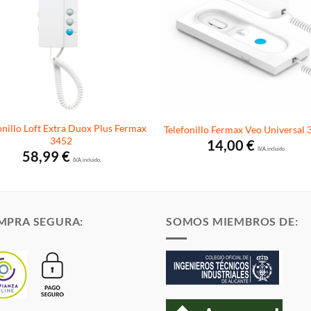
onillo Loft Extra Duox Plus Fermax
Telefonillo Fermax Veo Universal 
3452
14,00
€
I.V.A. incluido.
58,99
€
I.V.A. incluido.
MPRA SEGURA:
SOMOS MIEMBROS DE: