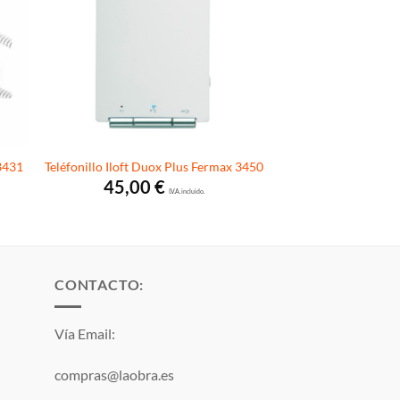
3431
Teléfonillo Iloft Duox Plus Fermax 3450
45,00
€
I.V.A. incluido.
CONTACTO:
Vía Email:
compras@laobra.es