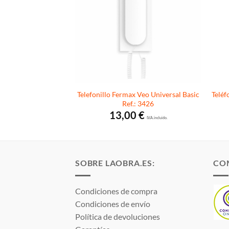
Telefonillo Fermax Veo Universal Basic
Teléf
max Loft VDS Basic
Ref.: 3426
5
€
I.V.A. incluido.
13,00
€
I.V.A. incluido.
SOBRE LAOBRA.ES:
CO
Condiciones de compra
Condiciones de envío
Política de devoluciones