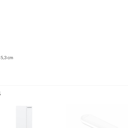
5,3 cm
S